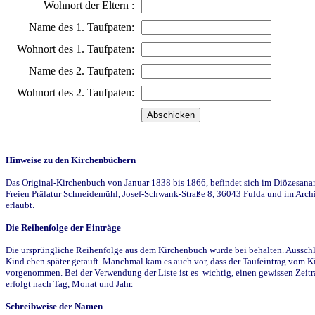
Wohnort der Eltern :
Name des 1. Taufpaten:
Wohnort des 1. Taufpaten:
Name des 2. Taufpaten:
Wohnort des 2. Taufpaten:
Hinweise zu den Kirchenbüchern
Das Original-Kirchenbuch von Januar 1838 bis 1866, befindet sich im Diözesanarch
Freien Prälatur Schneidemühl, Josef-Schwank-Straße 8, 36043 Fulda und im Archi
erlaubt.
Die Reihenfolge der Einträge
Die ursprüngliche Reihenfolge aus dem Kirchenbuch wurde bei behalten. Ausschla
Kind eben später getauft. Manchmal kam es auch vor, dass der Taufeintrag vom Ki
vorgenommen. Bei der Verwendung der Liste ist es wichtig, einen gewissen Zeit
erfolgt nach Tag, Monat und Jahr.
Schreibweise der Namen