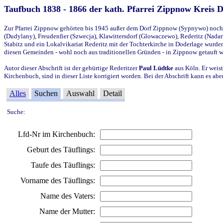
Taufbuch 1838 - 1866 der kath. Pfarrei Zippnow Kreis 
Zur Pfarrei Zippnow gehörten bis 1945 außer dem Dorf Zippnow (Sypnywo) noch d
(Dudylany), Freudenfier (Szwecja), Klawittersdorf (Glowaczewo), Rederitz (Nadarz
Stabitz und ein Lokalvikariat Rederitz mit der Tochterkirche in Doderlage wurd
diesen Gemeinden - wohl noch aus traditionellen Gründen - in Zippnow getauft 
Autor dieser Abschrift ist der gebürtige Rederitzer
Paul Lüdtke
aus Köln. Er weist
Kirchenbuch, sind in dieser Liste korrigiert worden. Bei der Abschrift kann es 
Alles
Suchen
Auswahl
Detail
Suche:
Lfd-Nr im Kirchenbuch:
Geburt des Täuflings:
Taufe des Täuflings:
Vorname des Täuflings:
Name des Vaters:
Name der Mutter: