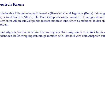
Deutsch Krone
ie beiden Filialgemeinden Briesenitz (Brzez`nica) und Jagdhaus (Budy). Früher g
yce) und Stabitz (Zdbice). Die Pfarrei Zippnow wurde im Jahr 1911 aufgeteilt und e
en errichtet. Ab diesem Zeitpunkt, müssen für diese ländlichen Gemeinden, in den
worden.
 auf folgende Sachverhalte hin: Die vorliegende Transkription ist von einer Kopie 
aber dennoch zu Übertragungsfehlern gekommen sein. Deshalb wird kein Anspruch auf 