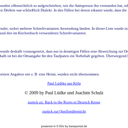
den offensichtlich so aufgeschrieben, wie die Amtsperson ihn verstanden hat, ode
n Dörfern war schließlich Dialekt. In den Fällen bei denen erkannt wurde, dass di
t, wobei mehrere Schreibvarianten Anwendung fanden. In dieser Liste wurde in de
n und den im Kirchenbuch verwendeten Schreibvarianten.
wurde deshalb vorausgesetzt, dass nur in derartigen Fällen eine Abweichung zur O
eshalb ist bei der Ortsangabe für den Taufpaten ein Vorbehalt gegeben. Überwiegen
weitere Angaben wie z. B. eine Heirat, wurden nicht übernommen.
Paul Lüdtke aus Köln
© 2009 by Paul Lüdke und Joachim Schulz
zurück zu: Back to the Roots in Deutsch Krone
zurück zur Quellenübersicht
powered in 0.00s by baseportal.de