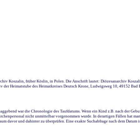
iv Koszalin, früher Köslin, in Polen. Die Anschrift lautet: Diözesanarchiv Koszal
v der Heimatstube des Heimatkreises Deutsch Krone, Ludwigsweg 10, 49152 Bad Ess
ggebend war die Chronologie des Taufdatums. Wenn ein Kind z.B. nach der Geburt 
rchenpersonal nicht unmittelbar vorgenommen wurde. In derartigen Fällen hat man d
raum davor und dahinter zu überprüfen. Eine exakte Suchabfrage nach dem Datum i