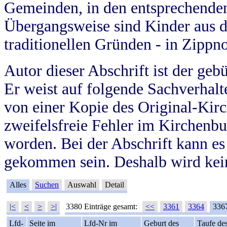
Gemeinden, in den entsprechende
Übergangsweise sind Kinder aus 
traditionellen Gründen - in Zippn
Autor dieser Abschrift ist der geb
Er weist auf folgende Sachverhalte
von einer Kopie des Original-Kirc
zweifelsfreie Fehler im Kirchenbuc
worden. Bei der Abschrift kann e
gekommen sein. Deshalb wird kein
Alles
Suchen
Auswahl
Detail
|<
<
>
>|
3380 Einträge gesamt:
<<
3361
3364
336
Lfd-
Seite im
Lfd-Nr im
Geburt des
Taufe de