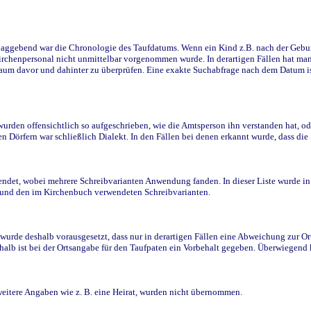
ggebend war die Chronologie des Taufdatums. Wenn ein Kind z.B. nach der Geburt 
rchenpersonal nicht unmittelbar vorgenommen wurde. In derartigen Fällen hat man d
raum davor und dahinter zu überprüfen. Eine exakte Suchabfrage nach dem Datum i
den offensichtlich so aufgeschrieben, wie die Amtsperson ihn verstanden hat, ode
n Dörfern war schließlich Dialekt. In den Fällen bei denen erkannt wurde, dass di
t, wobei mehrere Schreibvarianten Anwendung fanden. In dieser Liste wurde in de
n und den im Kirchenbuch verwendeten Schreibvarianten.
wurde deshalb vorausgesetzt, dass nur in derartigen Fällen eine Abweichung zur O
eshalb ist bei der Ortsangabe für den Taufpaten ein Vorbehalt gegeben. Überwiegen
weitere Angaben wie z. B. eine Heirat, wurden nicht übernommen.