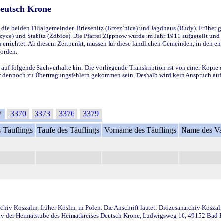
Deutsch Krone
ie beiden Filialgemeinden Briesenitz (Brzez`nica) und Jagdhaus (Budy). Früher g
yce) und Stabitz (Zdbice). Die Pfarrei Zippnow wurde im Jahr 1911 aufgeteilt und e
en errichtet. Ab diesem Zeitpunkt, müssen für diese ländlichen Gemeinden, in den
worden.
 auf folgende Sachverhalte hin: Die vorliegende Transkription ist von einer Kopie 
aber dennoch zu Übertragungsfehlern gekommen sein. Deshalb wird kein Anspruch auf 
7
3370
3373
3376
3379
 Täuflings
Taufe des Täuflings
Vorname des Täuflings
Name des Va
iv Koszalin, früher Köslin, in Polen. Die Anschrift lautet: Diözesanarchiv Koszal
v der Heimatstube des Heimatkreises Deutsch Krone, Ludwigsweg 10, 49152 Bad Ess