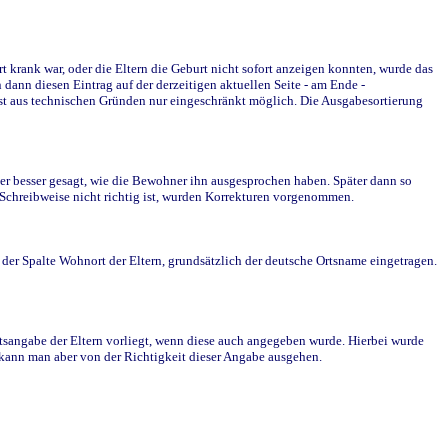
krank war, oder die Eltern die Geburt nicht sofort anzeigen konnten, wurde das
ann diesen Eintrag auf der derzeitigen aktuellen Seite - am Ende -
st aus technischen Gründen nur eingeschränkt möglich. Die Ausgabesortierung
r besser gesagt, wie die Bewohner ihn ausgesprochen haben. Später dann so
e Schreibweise nicht richtig ist, wurden Korrekturen vorgenommen.
r Spalte Wohnort der Eltern, grundsätzlich der deutsche Ortsname eingetragen.
rtsangabe der Eltern vorliegt, wenn diese auch angegeben wurde. Hierbei wurde
d kann man aber von der Richtigkeit dieser Angabe ausgehen.