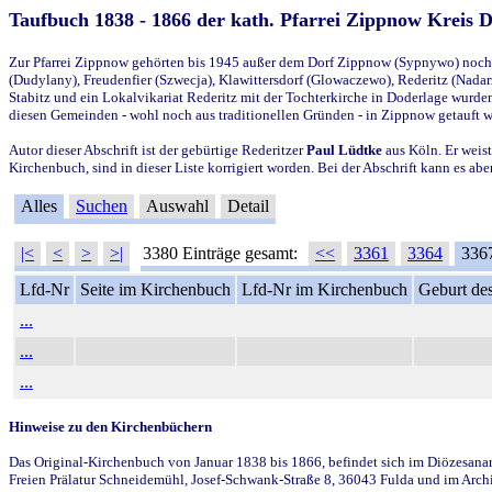
Taufbuch 1838 - 1866 der kath. Pfarrei Zippnow Kreis 
Zur Pfarrei Zippnow gehörten bis 1945 außer dem Dorf Zippnow (Sypnywo) noch d
(Dudylany), Freudenfier (Szwecja), Klawittersdorf (Glowaczewo), Rederitz (Nadarz
Stabitz und ein Lokalvikariat Rederitz mit der Tochterkirche in Doderlage wurd
diesen Gemeinden - wohl noch aus traditionellen Gründen - in Zippnow getauft 
Autor dieser Abschrift ist der gebürtige Rederitzer
Paul Lüdtke
aus Köln. Er weist
Kirchenbuch, sind in dieser Liste korrigiert worden. Bei der Abschrift kann es 
Alles
Suchen
Auswahl
Detail
|<
<
>
>|
3380 Einträge gesamt:
<<
3361
3364
336
Lfd-Nr
Seite im Kirchenbuch
Lfd-Nr im Kirchenbuch
Geburt des
...
...
...
Hinweise zu den Kirchenbüchern
Das Original-Kirchenbuch von Januar 1838 bis 1866, befindet sich im Diözesanarch
Freien Prälatur Schneidemühl, Josef-Schwank-Straße 8, 36043 Fulda und im Archi