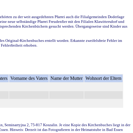
ehörten zu der weit ausgedehnten Pfarrei auch die Filialgemeinden Doderlage
ine neue selbständige Pfarrei Freudenfier mit den Filialen Klawittersdorf und
 entsprechenden Kirchenbüchern gesucht werden. Übergangsweise sind Kinder aus
des Original-Kirchenbuches erstellt worden. Erkannte zweifelsfreie Fehler im
Fehlerfreiheit erhoben.
ters
Vorname des Vaters
Name der Mutter
Wohnort der Eltern
in, Seminarryjna 2, 75-817 Koszalin. Je eine Kopie des Kirchenbuches liegt in der
en. Hinweis: Derzeit ist das Fotografieren in der Heimatstube in Bad Essen