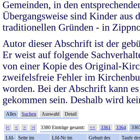
Gemeinden, in den entsprechende
Übergangsweise sind Kinder aus 
traditionellen Gründen - in Zippn
Autor dieser Abschrift ist der geb
Er weist auf folgende Sachverhalte
von einer Kopie des Original-Kirc
zweifelsfreie Fehler im Kirchenbuc
worden. Bei der Abschrift kann e
gekommen sein. Deshalb wird kein
Alles
Suchen
Auswahl
Detail
|<
<
>
>|
3380 Einträge gesamt:
<<
3361
3364
336
Lfd-
Seite im
Lfd-Nr im
Geburt des
Taufe de