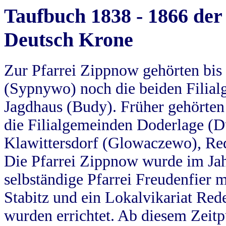
Taufbuch 1838 - 1866 der
Deutsch Krone
Zur Pfarrei Zippnow gehörten bi
(Sypnywo) noch die beiden Filial
Jagdhaus (Budy). Früher gehörten 
die Filialgemeinden Doderlage (D
Klawittersdorf (Glowaczewo), Red
Die Pfarrei Zippnow wurde im Jah
selbständige Pfarrei Freudenfier m
Stabitz und ein Lokalvikariat Red
wurden errichtet. Ab diesem Zeitp