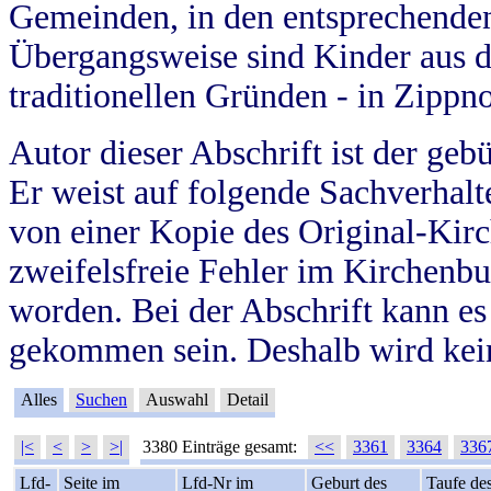
Gemeinden, in den entsprechende
Übergangsweise sind Kinder aus 
traditionellen Gründen - in Zippn
Autor dieser Abschrift ist der geb
Er weist auf folgende Sachverhalte
von einer Kopie des Original-Kirc
zweifelsfreie Fehler im Kirchenbuc
worden. Bei der Abschrift kann e
gekommen sein. Deshalb wird kein
Alles
Suchen
Auswahl
Detail
|<
<
>
>|
3380 Einträge gesamt:
<<
3361
3364
336
Lfd-
Seite im
Lfd-Nr im
Geburt des
Taufe de