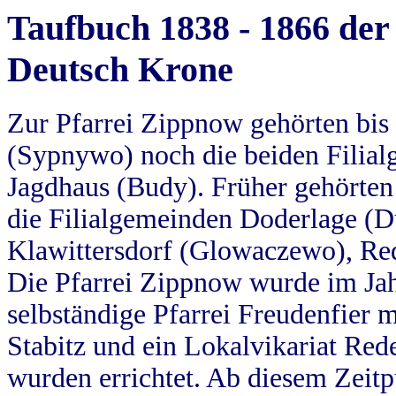
Taufbuch 1838 - 1866 der
Deutsch Krone
Zur Pfarrei Zippnow gehörten bi
(Sypnywo) noch die beiden Filial
Jagdhaus (Budy). Früher gehörten 
die Filialgemeinden Doderlage (D
Klawittersdorf (Glowaczewo), Red
Die Pfarrei Zippnow wurde im Jah
selbständige Pfarrei Freudenfier m
Stabitz und ein Lokalvikariat Red
wurden errichtet. Ab diesem Zeitp