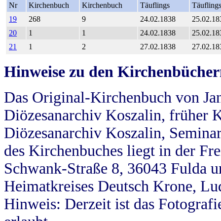
Nr
Kirchenbuch
Kirchenbuch
Täuflings
Täufling
19
268
9
24.02.1838
25.02.18
20
1
1
24.02.1838
25.02.18
21
1
2
27.02.1838
27.02.18
Hinweise zu den Kirchenbücher
Das Original-Kirchenbuch von Jan
Diözesanarchiv Koszalin, früher Kö
Diözesanarchiv Koszalin, Seminar
des Kirchenbuches liegt in der Fr
Schwank-Straße 8, 36043 Fulda u
Heimatkreises Deutsch Krone, Lu
Hinweis: Derzeit ist das Fotograf