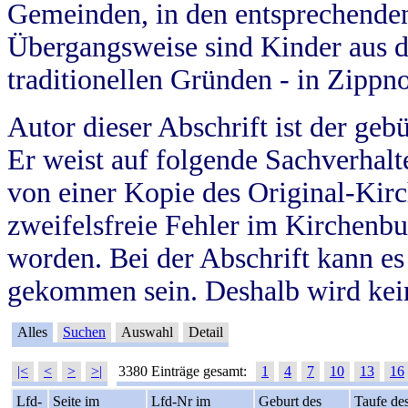
Gemeinden, in den entsprechende
Übergangsweise sind Kinder aus 
traditionellen Gründen - in Zippn
Autor dieser Abschrift ist der geb
Er weist auf folgende Sachverhalte
von einer Kopie des Original-Kirc
zweifelsfreie Fehler im Kirchenbuc
worden. Bei der Abschrift kann e
gekommen sein. Deshalb wird kein
Alles
Suchen
Auswahl
Detail
|<
<
>
>|
3380 Einträge gesamt:
1
4
7
10
13
16
Lfd-
Seite im
Lfd-Nr im
Geburt des
Taufe de