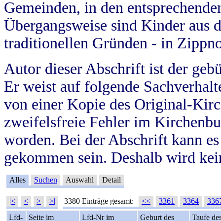
Gemeinden, in den entsprechende
Übergangsweise sind Kinder aus 
traditionellen Gründen - in Zippn
Autor dieser Abschrift ist der geb
Er weist auf folgende Sachverhalte
von einer Kopie des Original-Kirc
zweifelsfreie Fehler im Kirchenbuc
worden. Bei der Abschrift kann e
gekommen sein. Deshalb wird kein
Alles
Suchen
Auswahl
Detail
|<
<
>
>|
3380 Einträge gesamt:
<<
3361
3364
336
Lfd-
Seite im
Lfd-Nr im
Geburt des
Taufe de