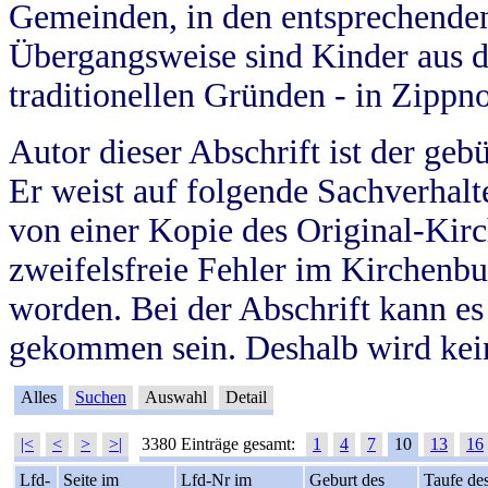
Gemeinden, in den entsprechende
Übergangsweise sind Kinder aus 
traditionellen Gründen - in Zippn
Autor dieser Abschrift ist der geb
Er weist auf folgende Sachverhalte
von einer Kopie des Original-Kirc
zweifelsfreie Fehler im Kirchenbuc
worden. Bei der Abschrift kann e
gekommen sein. Deshalb wird kein
Alles
Suchen
Auswahl
Detail
|<
<
>
>|
3380 Einträge gesamt:
1
4
7
10
13
16
Lfd-
Seite im
Lfd-Nr im
Geburt des
Taufe de