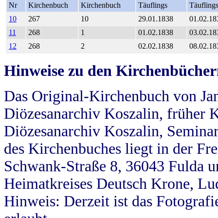
Nr
Kirchenbuch
Kirchenbuch
Täuflings
Täufling
10
267
10
29.01.1838
01.02.18
11
268
1
01.02.1838
03.02.18
12
268
2
02.02.1838
08.02.18
Hinweise zu den Kirchenbücher
Das Original-Kirchenbuch von Jan
Diözesanarchiv Koszalin, früher Kö
Diözesanarchiv Koszalin, Seminar
des Kirchenbuches liegt in der Fr
Schwank-Straße 8, 36043 Fulda u
Heimatkreises Deutsch Krone, Lu
Hinweis: Derzeit ist das Fotograf