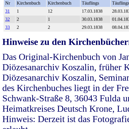
Nr
Kirchenbuch
Kirchenbuch
Täuflings
Täufling
31
1
12
17.03.1838
28.03.18
32
2
1
30.03.1838
01.04.18
33
2
2
29.03.1838
08.04.18
Hinweise zu den Kirchenbücher
Das Original-Kirchenbuch von Jan
Diözesanarchiv Koszalin, früher Kö
Diözesanarchiv Koszalin, Seminar
des Kirchenbuches liegt in der Fr
Schwank-Straße 8, 36043 Fulda u
Heimatkreises Deutsch Krone, Lu
Hinweis: Derzeit ist das Fotograf