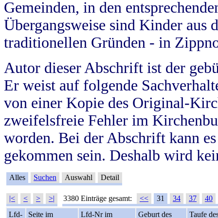
Gemeinden, in den entsprechende
Übergangsweise sind Kinder aus 
traditionellen Gründen - in Zippn
Autor dieser Abschrift ist der geb
Er weist auf folgende Sachverhalte
von einer Kopie des Original-Kirc
zweifelsfreie Fehler im Kirchenbuc
worden. Bei der Abschrift kann e
gekommen sein. Deshalb wird kein
Alles
Suchen
Auswahl
Detail
|<
<
>
>|
3380 Einträge gesamt:
<<
31
34
37
40
Lfd-
Seite im
Lfd-Nr im
Geburt des
Taufe de