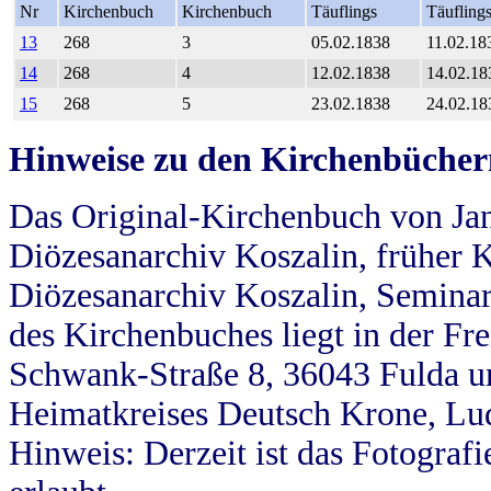
Nr
Kirchenbuch
Kirchenbuch
Täuflings
Täufling
13
268
3
05.02.1838
11.02.18
14
268
4
12.02.1838
14.02.18
15
268
5
23.02.1838
24.02.18
Hinweise zu den Kirchenbücher
Das Original-Kirchenbuch von Jan
Diözesanarchiv Koszalin, früher Kö
Diözesanarchiv Koszalin, Seminar
des Kirchenbuches liegt in der Fr
Schwank-Straße 8, 36043 Fulda u
Heimatkreises Deutsch Krone, Lu
Hinweis: Derzeit ist das Fotograf