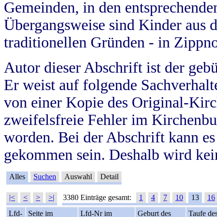
Gemeinden, in den entsprechende
Übergangsweise sind Kinder aus 
traditionellen Gründen - in Zippn
Autor dieser Abschrift ist der geb
Er weist auf folgende Sachverhalte
von einer Kopie des Original-Kirc
zweifelsfreie Fehler im Kirchenbuc
worden. Bei der Abschrift kann e
gekommen sein. Deshalb wird kein
Alles
Suchen
Auswahl
Detail
|<
<
>
>|
3380 Einträge gesamt:
1
4
7
10
13
16
Lfd-
Seite im
Lfd-Nr im
Geburt des
Taufe de