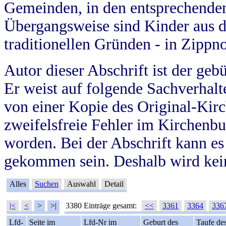
Gemeinden, in den entsprechende
Übergangsweise sind Kinder aus 
traditionellen Gründen - in Zippn
Autor dieser Abschrift ist der geb
Er weist auf folgende Sachverhalte
von einer Kopie des Original-Kirc
zweifelsfreie Fehler im Kirchenbuc
worden. Bei der Abschrift kann e
gekommen sein. Deshalb wird kein
Alles
Suchen
Auswahl
Detail
|<
<
>
>|
3380 Einträge gesamt:
<<
3361
3364
336
Lfd-
Seite im
Lfd-Nr im
Geburt des
Taufe de