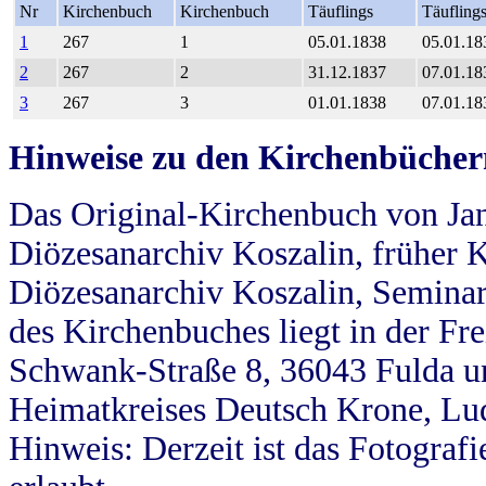
Nr
Kirchenbuch
Kirchenbuch
Täuflings
Täufling
1
267
1
05.01.1838
05.01.18
2
267
2
31.12.1837
07.01.18
3
267
3
01.01.1838
07.01.18
Hinweise zu den Kirchenbücher
Das Original-Kirchenbuch von Jan
Diözesanarchiv Koszalin, früher Kö
Diözesanarchiv Koszalin, Seminar
des Kirchenbuches liegt in der Fr
Schwank-Straße 8, 36043 Fulda u
Heimatkreises Deutsch Krone, Lu
Hinweis: Derzeit ist das Fotograf