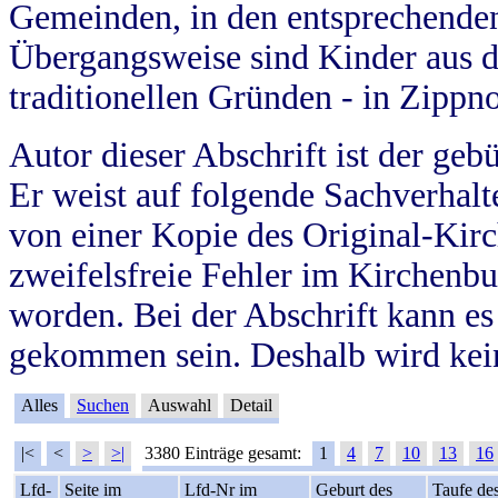
Gemeinden, in den entsprechende
Übergangsweise sind Kinder aus 
traditionellen Gründen - in Zippn
Autor dieser Abschrift ist der geb
Er weist auf folgende Sachverhalte
von einer Kopie des Original-Kirc
zweifelsfreie Fehler im Kirchenbuc
worden. Bei der Abschrift kann e
gekommen sein. Deshalb wird kein
Alles
Suchen
Auswahl
Detail
|<
<
>
>|
3380 Einträge gesamt:
1
4
7
10
13
16
Lfd-
Seite im
Lfd-Nr im
Geburt des
Taufe de