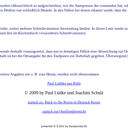
den offensichtlich so aufgeschrieben, wie die Amtsperson ihn verstanden hat, ode
n Dörfern war schließlich Dialekt. In den Fällen bei denen erkannt wurde, dass di
t, wobei mehrere Schreibvarianten Anwendung fanden. In dieser Liste wurde in de
n und den im Kirchenbuch verwendeten Schreibvarianten.
wurde deshalb vorausgesetzt, dass nur in derartigen Fällen eine Abweichung zur O
eshalb ist bei der Ortsangabe für den Taufpaten ein Vorbehalt gegeben. Überwiegen
weitere Angaben wie z. B. eine Heirat, wurden nicht übernommen.
Paul Lüdtke aus Köln
© 2009 by Paul Lüdke und Joachim Schulz
zurück zu: Back to the Roots in Deutsch Krone
zurück zur Quellenübersicht
powered in 0.02s by baseportal.de