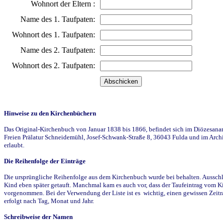
Wohnort der Eltern :
Name des 1. Taufpaten:
Wohnort des 1. Taufpaten:
Name des 2. Taufpaten:
Wohnort des 2. Taufpaten:
Hinweise zu den Kirchenbüchern
Das Original-Kirchenbuch von Januar 1838 bis 1866, befindet sich im Diözesanarch
Freien Prälatur Schneidemühl, Josef-Schwank-Straße 8, 36043 Fulda und im Archi
erlaubt.
Die Reihenfolge der Einträge
Die ursprüngliche Reihenfolge aus dem Kirchenbuch wurde bei behalten. Ausschla
Kind eben später getauft. Manchmal kam es auch vor, dass der Taufeintrag vom Ki
vorgenommen. Bei der Verwendung der Liste ist es wichtig, einen gewissen Zeit
erfolgt nach Tag, Monat und Jahr.
Schreibweise der Namen