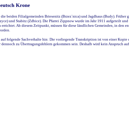
Deutsch Krone
ie beiden Filialgemeinden Briesenitz (Brzez`nica) und Jagdhaus (Budy). Früher g
yce) und Stabitz (Zdbice). Die Pfarrei Zippnow wurde im Jahr 1911 aufgeteilt und e
en errichtet. Ab diesem Zeitpunkt, müssen für diese ländlichen Gemeinden, in den
worden.
 auf folgende Sachverhalte hin: Die vorliegende Transkription ist von einer Kopie 
aber dennoch zu Übertragungsfehlern gekommen sein. Deshalb wird kein Anspruch auf 