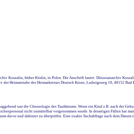
iv Koszalin, früher Köslin, in Polen. Die Anschrift lautet: Diözesanarchiv Koszal
v der Heimatstube des Heimatkreises Deutsch Krone, Ludwigsweg 10, 49152 Bad Ess
ggebend war die Chronologie des Taufdatums. Wenn ein Kind z.B. nach der Geburt 
rchenpersonal nicht unmittelbar vorgenommen wurde. In derartigen Fällen hat man d
raum davor und dahinter zu überprüfen. Eine exakte Suchabfrage nach dem Datum i