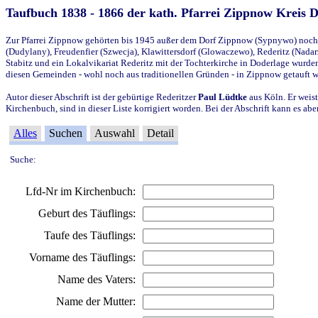
Taufbuch 1838 - 1866 der kath. Pfarrei Zippnow Kreis 
Zur Pfarrei Zippnow gehörten bis 1945 außer dem Dorf Zippnow (Sypnywo) noch d
(Dudylany), Freudenfier (Szwecja), Klawittersdorf (Glowaczewo), Rederitz (Nadarz
Stabitz und ein Lokalvikariat Rederitz mit der Tochterkirche in Doderlage wurd
diesen Gemeinden - wohl noch aus traditionellen Gründen - in Zippnow getauft 
Autor dieser Abschrift ist der gebürtige Rederitzer
Paul Lüdtke
aus Köln. Er weist
Kirchenbuch, sind in dieser Liste korrigiert worden. Bei der Abschrift kann es 
Alles
Suchen
Auswahl
Detail
Suche:
Lfd-Nr im Kirchenbuch:
Geburt des Täuflings:
Taufe des Täuflings:
Vorname des Täuflings:
Name des Vaters:
Name der Mutter: