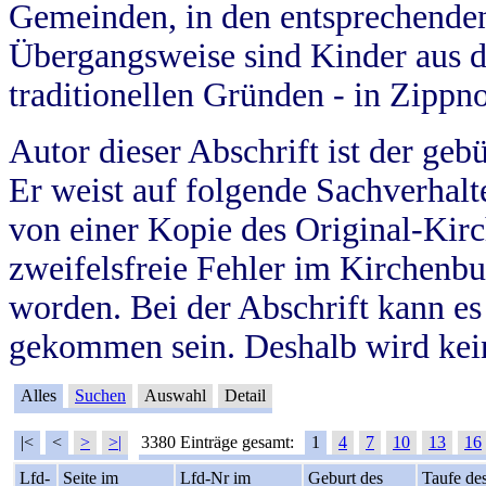
Gemeinden, in den entsprechende
Übergangsweise sind Kinder aus 
traditionellen Gründen - in Zippn
Autor dieser Abschrift ist der geb
Er weist auf folgende Sachverhalte
von einer Kopie des Original-Kirc
zweifelsfreie Fehler im Kirchenbuc
worden. Bei der Abschrift kann e
gekommen sein. Deshalb wird kein
Alles
Suchen
Auswahl
Detail
|<
<
>
>|
3380 Einträge gesamt:
1
4
7
10
13
16
Lfd-
Seite im
Lfd-Nr im
Geburt des
Taufe de