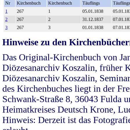
Nr
Kirchenbuch
Kirchenbuch
Täuflings
Täufling
1
267
1
05.01.1838
05.01.18
2
267
2
31.12.1837
07.01.18
3
267
3
01.01.1838
07.01.18
Hinweise zu den Kirchenbücher
Das Original-Kirchenbuch von Jan
Diözesanarchiv Koszalin, früher Kö
Diözesanarchiv Koszalin, Seminar
des Kirchenbuches liegt in der Fr
Schwank-Straße 8, 36043 Fulda u
Heimatkreises Deutsch Krone, Lu
Hinweis: Derzeit ist das Fotograf