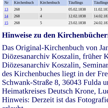
Nr
Kirchenbuch
Kirchenbuch
Täuflings
Täufling
13
268
3
05.02.1838
11.02.18
14
268
4
12.02.1838
14.02.18
15
268
5
23.02.1838
24.02.18
Hinweise zu den Kirchenbücher
Das Original-Kirchenbuch von Jan
Diözesanarchiv Koszalin, früher Kö
Diözesanarchiv Koszalin, Seminar
des Kirchenbuches liegt in der Fr
Schwank-Straße 8, 36043 Fulda u
Heimatkreises Deutsch Krone, Lu
Hinweis: Derzeit ist das Fotograf