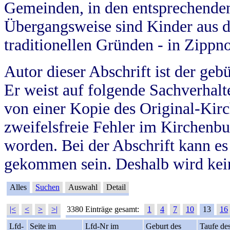
Gemeinden, in den entsprechende
Übergangsweise sind Kinder aus 
traditionellen Gründen - in Zippn
Autor dieser Abschrift ist der geb
Er weist auf folgende Sachverhalte
von einer Kopie des Original-Kirc
zweifelsfreie Fehler im Kirchenbuc
worden. Bei der Abschrift kann e
gekommen sein. Deshalb wird kein
Alles
Suchen
Auswahl
Detail
|<
<
>
>|
3380 Einträge gesamt:
1
4
7
10
13
16
Lfd-
Seite im
Lfd-Nr im
Geburt des
Taufe de