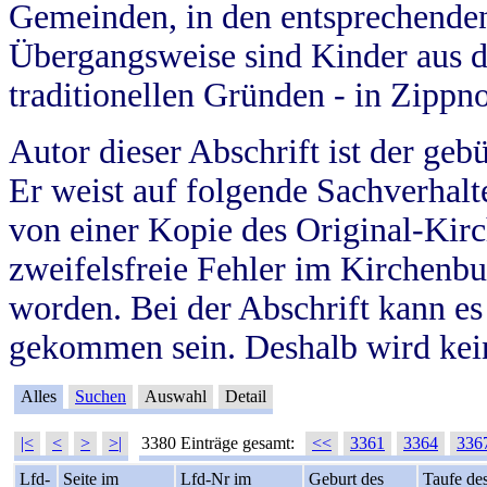
Gemeinden, in den entsprechende
Übergangsweise sind Kinder aus 
traditionellen Gründen - in Zippn
Autor dieser Abschrift ist der geb
Er weist auf folgende Sachverhalte
von einer Kopie des Original-Kirc
zweifelsfreie Fehler im Kirchenbuc
worden. Bei der Abschrift kann e
gekommen sein. Deshalb wird kein
Alles
Suchen
Auswahl
Detail
|<
<
>
>|
3380 Einträge gesamt:
<<
3361
3364
336
Lfd-
Seite im
Lfd-Nr im
Geburt des
Taufe de