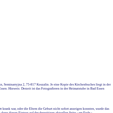
in, Seminarryjna 2, 75-817 Koszalin. Je eine Kopie des Kirchenbuches liegt in der
en. Hinweis: Derzeit ist das Fotografieren in der Heimatstube in Bad Essen
krank war, oder die Eltern die Geburt nicht sofort anzeigen konnten, wurde das
ann diesen Eintrag auf der derzeitigen aktuellen Seite - am Ende -