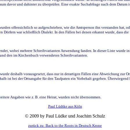
raum davor und dahinter zu überprüfen. Eine exakte Suchabfrage nach dem Datum i
den offensichtlich so aufgeschrieben, wie die Amtsperson ihn verstanden hat, ode
n Dörfern war schließlich Dialekt. In den Fällen bei denen erkannt wurde, dass di
t, wobei mehrere Schreibvarianten Anwendung fanden. In dieser Liste wurde in de
n und den im Kirchenbuch verwendeten Schreibvarianten.
wurde deshalb vorausgesetzt, dass nur in derartigen Fällen eine Abweichung zur O
eshalb ist bei der Ortsangabe für den Taufpaten ein Vorbehalt gegeben. Überwiegen
weitere Angaben wie z. B. eine Heirat, wurden nicht übernommen.
Paul Lüdtke aus Köln
© 2009 by Paul Lüdke und Joachim Schulz
zurück zu: Back to the Roots in Deutsch Krone