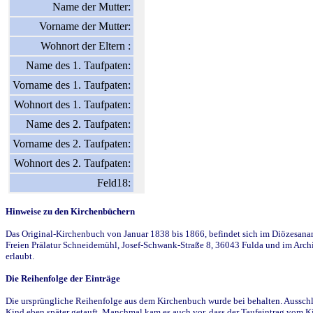
Name der Mutter:
Vorname der Mutter:
Wohnort der Eltern :
Name des 1. Taufpaten:
Vorname des 1. Taufpaten:
Wohnort des 1. Taufpaten:
Name des 2. Taufpaten:
Vorname des 2. Taufpaten:
Wohnort des 2. Taufpaten:
Feld18:
Hinweise zu den Kirchenbüchern
Das Original-Kirchenbuch von Januar 1838 bis 1866, befindet sich im Diözesanarch
Freien Prälatur Schneidemühl, Josef-Schwank-Straße 8, 36043 Fulda und im Archi
erlaubt.
Die Reihenfolge der Einträge
Die ursprüngliche Reihenfolge aus dem Kirchenbuch wurde bei behalten. Ausschla
Kind eben später getauft. Manchmal kam es auch vor, dass der Taufeintrag vom Ki