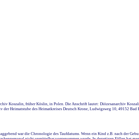
iv Koszalin, früher Köslin, in Polen. Die Anschrift lautet: Diözesanarchiv Koszal
v der Heimatstube des Heimatkreises Deutsch Krone, Ludwigsweg 10, 49152 Bad Ess
ggebend war die Chronologie des Taufdatums. Wenn ein Kind z.B. nach der Geburt 
rchenpersonal nicht unmittelbar vorgenommen wurde. In derartigen Fällen hat man d