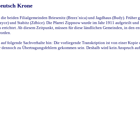
Deutsch Krone
ie beiden Filialgemeinden Briesenitz (Brzez`nica) und Jagdhaus (Budy). Früher g
yce) und Stabitz (Zdbice). Die Pfarrei Zippnow wurde im Jahr 1911 aufgeteilt und e
en errichtet. Ab diesem Zeitpunkt, müssen für diese ländlichen Gemeinden, in den
worden.
 auf folgende Sachverhalte hin: Die vorliegende Transkription ist von einer Kopie 
aber dennoch zu Übertragungsfehlern gekommen sein. Deshalb wird kein Anspruch auf 