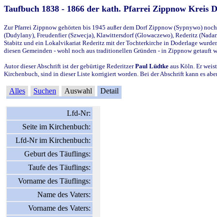
Taufbuch 1838 - 1866 der kath. Pfarrei Zippnow Kreis 
Zur Pfarrei Zippnow gehörten bis 1945 außer dem Dorf Zippnow (Sypnywo) noch d
(Dudylany), Freudenfier (Szwecja), Klawittersdorf (Glowaczewo), Rederitz (Nadarz
Stabitz und ein Lokalvikariat Rederitz mit der Tochterkirche in Doderlage wurd
diesen Gemeinden - wohl noch aus traditionellen Gründen - in Zippnow getauft 
Autor dieser Abschrift ist der gebürtige Rederitzer
Paul Lüdtke
aus Köln. Er weist
Kirchenbuch, sind in dieser Liste korrigiert worden. Bei der Abschrift kann es 
Alles
Suchen
Auswahl
Detail
Lfd-Nr:
Seite im Kirchenbuch:
Lfd-Nr im Kirchenbuch:
Geburt des Täuflings:
Taufe des Täuflings:
Vorname des Täuflings:
Name des Vaters:
Vorname des Vaters: