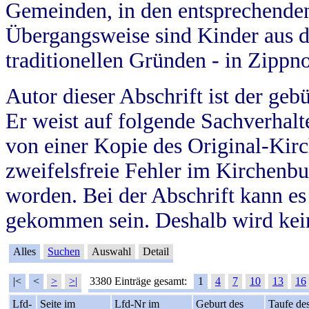
Gemeinden, in den entsprechende
Übergangsweise sind Kinder aus 
traditionellen Gründen - in Zippn
Autor dieser Abschrift ist der geb
Er weist auf folgende Sachverhalte
von einer Kopie des Original-Kirc
zweifelsfreie Fehler im Kirchenbuc
worden. Bei der Abschrift kann e
gekommen sein. Deshalb wird kein
Alles
Suchen
Auswahl
Detail
|<
<
>
>|
3380 Einträge gesamt:
1
4
7
10
13
16
Lfd-
Seite im
Lfd-Nr im
Geburt des
Taufe de