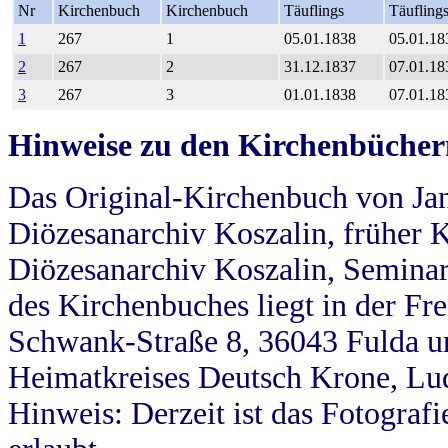
Nr
Kirchenbuch
Kirchenbuch
Täuflings
Täufling
1
267
1
05.01.1838
05.01.18
2
267
2
31.12.1837
07.01.18
3
267
3
01.01.1838
07.01.18
Hinweise zu den Kirchenbücher
Das Original-Kirchenbuch von Jan
Diözesanarchiv Koszalin, früher Kö
Diözesanarchiv Koszalin, Seminar
des Kirchenbuches liegt in der Fr
Schwank-Straße 8, 36043 Fulda u
Heimatkreises Deutsch Krone, Lu
Hinweis: Derzeit ist das Fotograf