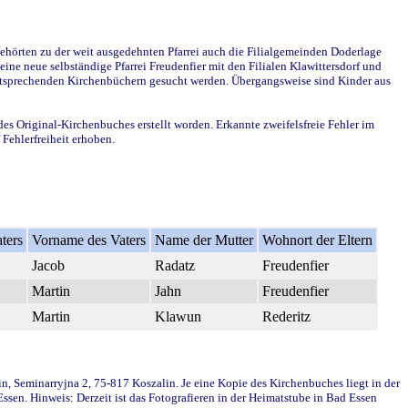
ehörten zu der weit ausgedehnten Pfarrei auch die Filialgemeinden Doderlage
ine neue selbständige Pfarrei Freudenfier mit den Filialen Klawittersdorf und
 entsprechenden Kirchenbüchern gesucht werden. Übergangsweise sind Kinder aus
des Original-Kirchenbuches erstellt worden. Erkannte zweifelsfreie Fehler im
Fehlerfreiheit erhoben.
ters
Vorname des Vaters
Name der Mutter
Wohnort der Eltern
Jacob
Radatz
Freudenfier
Martin
Jahn
Freudenfier
Martin
Klawun
Rederitz
in, Seminarryjna 2, 75-817 Koszalin. Je eine Kopie des Kirchenbuches liegt in der
en. Hinweis: Derzeit ist das Fotografieren in der Heimatstube in Bad Essen