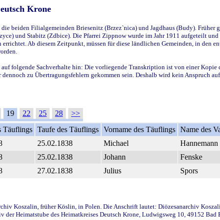
Deutsch Krone
ie beiden Filialgemeinden Briesenitz (Brzez`nica) und Jagdhaus (Budy). Früher g
yce) und Stabitz (Zdbice). Die Pfarrei Zippnow wurde im Jahr 1911 aufgeteilt und e
en errichtet. Ab diesem Zeitpunkt, müssen für diese ländlichen Gemeinden, in den
worden.
 auf folgende Sachverhalte hin: Die vorliegende Transkription ist von einer Kopie 
aber dennoch zu Übertragungsfehlern gekommen sein. Deshalb wird kein Anspruch auf 
19
22
25
28
>>
 Täuflings
Taufe des Täuflings
Vorname des Täuflings
Name des Va
8
25.02.1838
Michael
Hannemann
8
25.02.1838
Johann
Fenske
8
27.02.1838
Julius
Spors
iv Koszalin, früher Köslin, in Polen. Die Anschrift lautet: Diözesanarchiv Koszal
v der Heimatstube des Heimatkreises Deutsch Krone, Ludwigsweg 10, 49152 Bad Ess