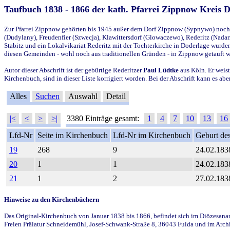
Taufbuch 1838 - 1866 der kath. Pfarrei Zippnow Kreis 
Zur Pfarrei Zippnow gehörten bis 1945 außer dem Dorf Zippnow (Sypnywo) noch d
(Dudylany), Freudenfier (Szwecja), Klawittersdorf (Glowaczewo), Rederitz (Nadarz
Stabitz und ein Lokalvikariat Rederitz mit der Tochterkirche in Doderlage wurd
diesen Gemeinden - wohl noch aus traditionellen Gründen - in Zippnow getauft 
Autor dieser Abschrift ist der gebürtige Rederitzer
Paul Lüdtke
aus Köln. Er weist
Kirchenbuch, sind in dieser Liste korrigiert worden. Bei der Abschrift kann es 
Alles
Suchen
Auswahl
Detail
|<
<
>
>|
3380 Einträge gesamt:
1
4
7
10
13
16
Lfd-Nr
Seite im Kirchenbuch
Lfd-Nr im Kirchenbuch
Geburt des
19
268
9
24.02.183
20
1
1
24.02.183
21
1
2
27.02.183
Hinweise zu den Kirchenbüchern
Das Original-Kirchenbuch von Januar 1838 bis 1866, befindet sich im Diözesanarch
Freien Prälatur Schneidemühl, Josef-Schwank-Straße 8, 36043 Fulda und im Archi