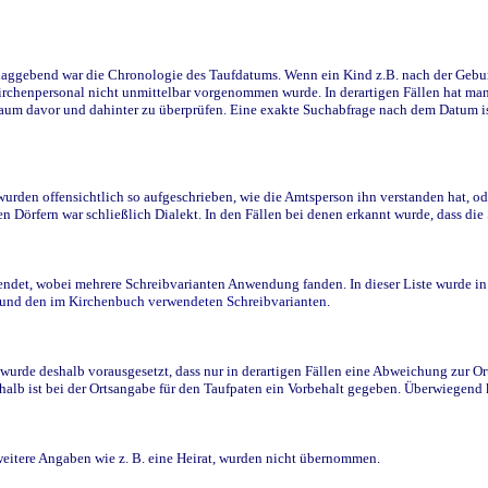
ggebend war die Chronologie des Taufdatums. Wenn ein Kind z.B. nach der Geburt 
rchenpersonal nicht unmittelbar vorgenommen wurde. In derartigen Fällen hat man d
raum davor und dahinter zu überprüfen. Eine exakte Suchabfrage nach dem Datum i
den offensichtlich so aufgeschrieben, wie die Amtsperson ihn verstanden hat, ode
n Dörfern war schließlich Dialekt. In den Fällen bei denen erkannt wurde, dass di
t, wobei mehrere Schreibvarianten Anwendung fanden. In dieser Liste wurde in de
n und den im Kirchenbuch verwendeten Schreibvarianten.
wurde deshalb vorausgesetzt, dass nur in derartigen Fällen eine Abweichung zur O
eshalb ist bei der Ortsangabe für den Taufpaten ein Vorbehalt gegeben. Überwiegen
weitere Angaben wie z. B. eine Heirat, wurden nicht übernommen.