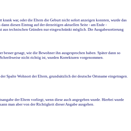
krank war, oder die Eltern die Geburt nicht sofort anzeigen konnten, wurde das
ann diesen Eintrag auf der derzeitigen aktuellen Seite - am Ende -
st aus technischen Gründen nur eingeschränkt möglich. Die Ausgabesortierung
r besser gesagt, wie die Bewohner ihn ausgesprochen haben. Später dann so
e Schreibweise nicht richtig ist, wurden Korrekturen vorgenommen.
r Spalte Wohnort der Eltern, grundsätzlich der deutsche Ortsname eingetragen.
rtsangabe der Eltern vorliegt, wenn diese auch angegeben wurde. Hierbei wurde
d kann man aber von der Richtigkeit dieser Angabe ausgehen.