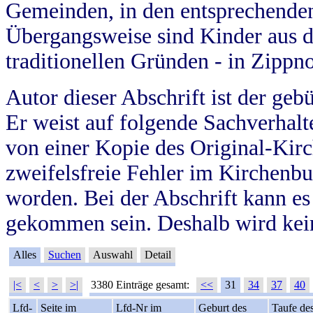
Gemeinden, in den entsprechende
Übergangsweise sind Kinder aus 
traditionellen Gründen - in Zippn
Autor dieser Abschrift ist der geb
Er weist auf folgende Sachverhalte
von einer Kopie des Original-Kirc
zweifelsfreie Fehler im Kirchenbuc
worden. Bei der Abschrift kann e
gekommen sein. Deshalb wird kein
Alles
Suchen
Auswahl
Detail
|<
<
>
>|
3380 Einträge gesamt:
<<
31
34
37
40
Lfd-
Seite im
Lfd-Nr im
Geburt des
Taufe de