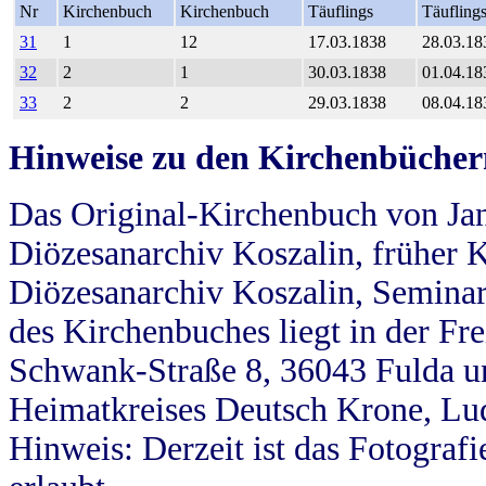
Nr
Kirchenbuch
Kirchenbuch
Täuflings
Täufling
31
1
12
17.03.1838
28.03.18
32
2
1
30.03.1838
01.04.18
33
2
2
29.03.1838
08.04.18
Hinweise zu den Kirchenbücher
Das Original-Kirchenbuch von Jan
Diözesanarchiv Koszalin, früher Kö
Diözesanarchiv Koszalin, Seminar
des Kirchenbuches liegt in der Fr
Schwank-Straße 8, 36043 Fulda u
Heimatkreises Deutsch Krone, Lu
Hinweis: Derzeit ist das Fotograf