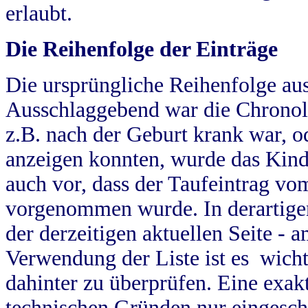
erlaubt.
Die Reihenfolge der Einträge
Die ursprüngliche Reihenfolge au
Ausschlaggebend war die Chronol
z.B. nach der Geburt krank war, od
anzeigen konnten, wurde das Kind
auch vor, dass der Taufeintrag vo
vorgenommen wurde. In derartigen
der derzeitigen aktuellen Seite -
Verwendung der Liste ist es wich
dahinter zu überprüfen. Eine exa
technischen Gründen nur eingesch