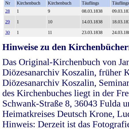
Nr
Kirchenbuch
Kirchenbuch
Täuflings
Täufling
28
1
9
08.03.1838
09.03.18
29
1
10
14.03.1838
18.03.18
30
1
11
23.03.1838
24.03.18
Hinweise zu den Kirchenbücher
Das Original-Kirchenbuch von Jan
Diözesanarchiv Koszalin, früher Kö
Diözesanarchiv Koszalin, Seminar
des Kirchenbuches liegt in der Fr
Schwank-Straße 8, 36043 Fulda u
Heimatkreises Deutsch Krone, Lu
Hinweis: Derzeit ist das Fotograf