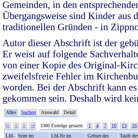
Gemeinden, in den entsprechende
Übergangsweise sind Kinder aus 
traditionellen Gründen - in Zippn
Autor dieser Abschrift ist der geb
Er weist auf folgende Sachverhalte
von einer Kopie des Original-Kirc
zweifelsfreie Fehler im Kirchenbuc
worden. Bei der Abschrift kann e
gekommen sein. Deshalb wird kein
Alles
Suchen
Auswahl
Detail
|<
<
>
>|
3380 Einträge gesamt:
1
4
7
10
13
16
Lfd-
Seite im
Lfd-Nr im
Geburt des
Taufe de