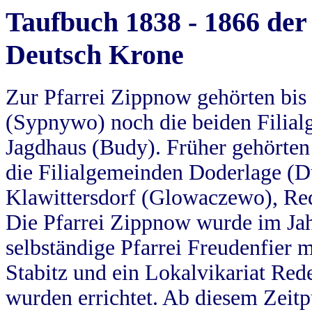
Taufbuch 1838 - 1866 der
Deutsch Krone
Zur Pfarrei Zippnow gehörten bi
(Sypnywo) noch die beiden Filial
Jagdhaus (Budy). Früher gehörten 
die Filialgemeinden Doderlage (D
Klawittersdorf (Glowaczewo), Red
Die Pfarrei Zippnow wurde im Jah
selbständige Pfarrei Freudenfier m
Stabitz und ein Lokalvikariat Red
wurden errichtet. Ab diesem Zeitp