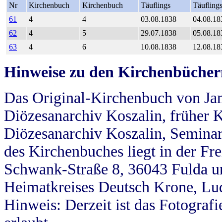
Nr
Kirchenbuch
Kirchenbuch
Täuflings
Täufling
61
4
4
03.08.1838
04.08.18
62
4
5
29.07.1838
05.08.18
63
4
6
10.08.1838
12.08.18
Hinweise zu den Kirchenbücher
Das Original-Kirchenbuch von Jan
Diözesanarchiv Koszalin, früher Kö
Diözesanarchiv Koszalin, Seminar
des Kirchenbuches liegt in der Fr
Schwank-Straße 8, 36043 Fulda u
Heimatkreises Deutsch Krone, Lu
Hinweis: Derzeit ist das Fotograf