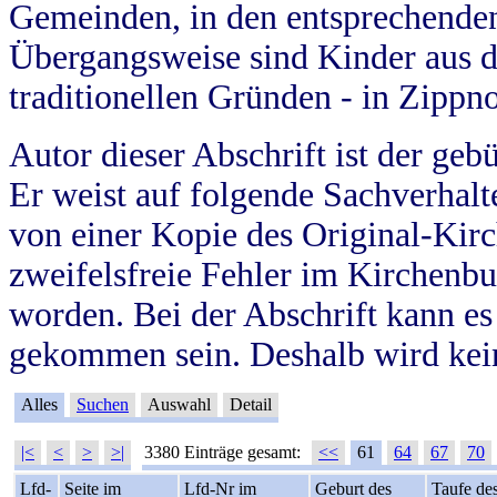
Gemeinden, in den entsprechende
Übergangsweise sind Kinder aus 
traditionellen Gründen - in Zippn
Autor dieser Abschrift ist der geb
Er weist auf folgende Sachverhalte
von einer Kopie des Original-Kirc
zweifelsfreie Fehler im Kirchenbuc
worden. Bei der Abschrift kann e
gekommen sein. Deshalb wird kein
Alles
Suchen
Auswahl
Detail
|<
<
>
>|
3380 Einträge gesamt:
<<
61
64
67
70
Lfd-
Seite im
Lfd-Nr im
Geburt des
Taufe de