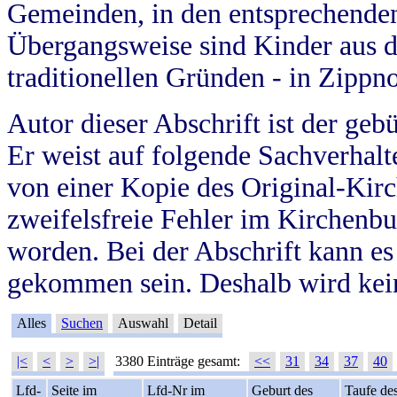
Gemeinden, in den entsprechende
Übergangsweise sind Kinder aus 
traditionellen Gründen - in Zippn
Autor dieser Abschrift ist der geb
Er weist auf folgende Sachverhalte
von einer Kopie des Original-Kirc
zweifelsfreie Fehler im Kirchenbuc
worden. Bei der Abschrift kann e
gekommen sein. Deshalb wird kein
Alles
Suchen
Auswahl
Detail
|<
<
>
>|
3380 Einträge gesamt:
<<
31
34
37
40
Lfd-
Seite im
Lfd-Nr im
Geburt des
Taufe de