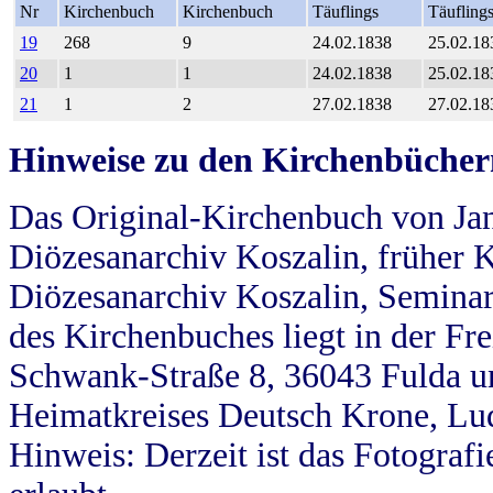
Nr
Kirchenbuch
Kirchenbuch
Täuflings
Täufling
19
268
9
24.02.1838
25.02.18
20
1
1
24.02.1838
25.02.18
21
1
2
27.02.1838
27.02.18
Hinweise zu den Kirchenbücher
Das Original-Kirchenbuch von Jan
Diözesanarchiv Koszalin, früher Kö
Diözesanarchiv Koszalin, Seminar
des Kirchenbuches liegt in der Fr
Schwank-Straße 8, 36043 Fulda u
Heimatkreises Deutsch Krone, Lu
Hinweis: Derzeit ist das Fotograf