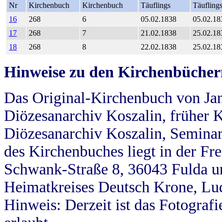
Nr
Kirchenbuch
Kirchenbuch
Täuflings
Täufling
16
268
6
05.02.1838
05.02.18
17
268
7
21.02.1838
25.02.18
18
268
8
22.02.1838
25.02.18
Hinweise zu den Kirchenbücher
Das Original-Kirchenbuch von Jan
Diözesanarchiv Koszalin, früher Kö
Diözesanarchiv Koszalin, Seminar
des Kirchenbuches liegt in der Fr
Schwank-Straße 8, 36043 Fulda u
Heimatkreises Deutsch Krone, Lu
Hinweis: Derzeit ist das Fotograf