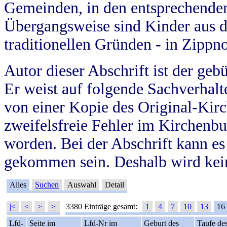
Gemeinden, in den entsprechende
Übergangsweise sind Kinder aus 
traditionellen Gründen - in Zippn
Autor dieser Abschrift ist der geb
Er weist auf folgende Sachverhalte
von einer Kopie des Original-Kirc
zweifelsfreie Fehler im Kirchenbuc
worden. Bei der Abschrift kann e
gekommen sein. Deshalb wird kein
Alles
Suchen
Auswahl
Detail
|<
<
>
>|
3380 Einträge gesamt:
1
4
7
10
13
16
Lfd-
Seite im
Lfd-Nr im
Geburt des
Taufe de