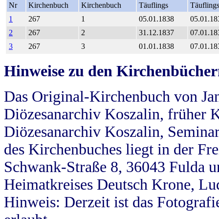
Nr
Kirchenbuch
Kirchenbuch
Täuflings
Täufling
1
267
1
05.01.1838
05.01.18
2
267
2
31.12.1837
07.01.18
3
267
3
01.01.1838
07.01.18
Hinweise zu den Kirchenbücher
Das Original-Kirchenbuch von Jan
Diözesanarchiv Koszalin, früher Kö
Diözesanarchiv Koszalin, Seminar
des Kirchenbuches liegt in der Fr
Schwank-Straße 8, 36043 Fulda u
Heimatkreises Deutsch Krone, Lu
Hinweis: Derzeit ist das Fotograf