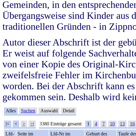
Gemeinden, in den entsprechende
Übergangsweise sind Kinder aus 
traditionellen Gründen - in Zippn
Autor dieser Abschrift ist der geb
Er weist auf folgende Sachverhalte
von einer Kopie des Original-Kirc
zweifelsfreie Fehler im Kirchenbuc
worden. Bei der Abschrift kann e
gekommen sein. Deshalb wird kein
Alles
Suchen
Auswahl
Detail
|<
<
>
>|
3380 Einträge gesamt:
1
4
7
10
13
16
Lfd-
Seite im
Lfd-Nr im
Geburt des
Taufe de