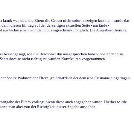
krank war, oder die Eltern die Geburt nicht sofort anzeigen konnten, wurde das
ann diesen Eintrag auf der derzeitigen aktuellen Seite - am Ende -
st aus technischen Gründen nur eingeschränkt möglich. Die Ausgabesortierung
r besser gesagt, wie die Bewohner ihn ausgesprochen haben. Später dann so
e Schreibweise nicht richtig ist, wurden Korrekturen vorgenommen.
r Spalte Wohnort der Eltern, grundsätzlich der deutsche Ortsname eingetragen.
rtsangabe der Eltern vorliegt, wenn diese auch angegeben wurde. Hierbei wurde
d kann man aber von der Richtigkeit dieser Angabe ausgehen.