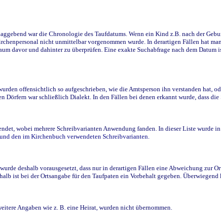
ggebend war die Chronologie des Taufdatums. Wenn ein Kind z.B. nach der Geburt 
rchenpersonal nicht unmittelbar vorgenommen wurde. In derartigen Fällen hat man d
raum davor und dahinter zu überprüfen. Eine exakte Suchabfrage nach dem Datum i
den offensichtlich so aufgeschrieben, wie die Amtsperson ihn verstanden hat, ode
n Dörfern war schließlich Dialekt. In den Fällen bei denen erkannt wurde, dass di
t, wobei mehrere Schreibvarianten Anwendung fanden. In dieser Liste wurde in de
n und den im Kirchenbuch verwendeten Schreibvarianten.
wurde deshalb vorausgesetzt, dass nur in derartigen Fällen eine Abweichung zur O
eshalb ist bei der Ortsangabe für den Taufpaten ein Vorbehalt gegeben. Überwiegen
weitere Angaben wie z. B. eine Heirat, wurden nicht übernommen.