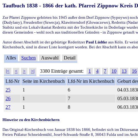
Taufbuch 1838 - 1866 der kath. Pfarrei Zippnow Kreis 
Zur Pfarrei Zippnow gehörten bis 1945 außer dem Dorf Zippnow (Sypnywo) noch d
(Dudylany), Freudenfier (Szwecja), Klawittersdorf (Glowaczewo), Rederitz (Nadarz
Stabitz und ein Lokalvikariat Rederitz mit der Tochterkirche in Doderlage wurd
diesen Gemeinden - wohl noch aus traditionellen Gründen - in Zippnow getauft 
Autor dieser Abschrift ist der gebürtige Rederitzer
Paul Lüdtke
aus Köln. Er weist
Kirchenbuch, sind in dieser Liste korrigiert worden. Bei der Abschrift kann es 
Alles
Suchen
Auswahl
Detail
|<
<
>
>|
3380 Einträge gesamt:
1
4
7
10
13
16
Lfd-Nr
Seite im Kirchenbuch
Lfd-Nr im Kirchenbuch
Geburt des
25
1
6
04.03.183
26
1
7
05.03.183
27
1
8
06.03.183
Hinweise zu den Kirchenbüchern
Das Original-Kirchenbuch von Januar 1838 bis 1866, befindet sich im Diözesanarch
Freien Prälatur Schneidemühl, Josef-Schwank-Straße 8, 36043 Fulda und im Archi