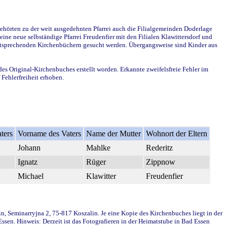
ehörten zu der weit ausgedehnten Pfarrei auch die Filialgemeinden Doderlage
ine neue selbständige Pfarrei Freudenfier mit den Filialen Klawittersdorf und
 entsprechenden Kirchenbüchern gesucht werden. Übergangsweise sind Kinder aus
des Original-Kirchenbuches erstellt worden. Erkannte zweifelsfreie Fehler im
Fehlerfreiheit erhoben.
ters
Vorname des Vaters
Name der Mutter
Wohnort der Eltern
Johann
Mahlke
Rederitz
Ignatz
Rüger
Zippnow
Michael
Klawitter
Freudenfier
in, Seminarryjna 2, 75-817 Koszalin. Je eine Kopie des Kirchenbuches liegt in der
en. Hinweis: Derzeit ist das Fotografieren in der Heimatstube in Bad Essen