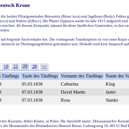
Deutsch Krone
ie beiden Filialgemeinden Briesenitz (Brzez`nica) und Jagdhaus (Budy). Früher g
yce) und Stabitz (Zdbice). Die Pfarrei Zippnow wurde im Jahr 1911 aufgeteilt und e
en errichtet. Ab diesem Zeitpunkt, müssen für diese ländlichen Gemeinden, in den
worden.
 auf folgende Sachverhalte hin: Die vorliegende Transkription ist von einer Kopie 
aber dennoch zu Übertragungsfehlern gekommen sein. Deshalb wird kein Anspruch auf 
19
22
25
28
>>
 Täuflings
Taufe des Täuflings
Vorname des Täuflings
Name des Va
8
05.03.1838
Catharina
Klug
8
07.03.1838
David Martin
Jaster
8
07.03.1838
Rosa
Stanke
iv Koszalin, früher Köslin, in Polen. Die Anschrift lautet: Diözesanarchiv Koszal
v der Heimatstube des Heimatkreises Deutsch Krone, Ludwigsweg 10, 49152 Bad Ess