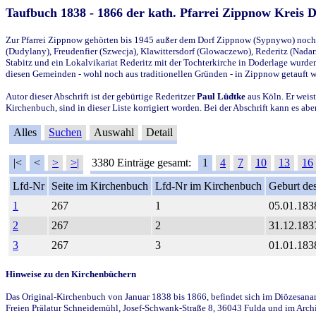
Taufbuch 1838 - 1866 der kath. Pfarrei Zippnow Kreis 
Zur Pfarrei Zippnow gehörten bis 1945 außer dem Dorf Zippnow (Sypnywo) noch d
(Dudylany), Freudenfier (Szwecja), Klawittersdorf (Glowaczewo), Rederitz (Nadarz
Stabitz und ein Lokalvikariat Rederitz mit der Tochterkirche in Doderlage wurd
diesen Gemeinden - wohl noch aus traditionellen Gründen - in Zippnow getauft 
Autor dieser Abschrift ist der gebürtige Rederitzer
Paul Lüdtke
aus Köln. Er weist
Kirchenbuch, sind in dieser Liste korrigiert worden. Bei der Abschrift kann es 
Alles
Suchen
Auswahl
Detail
|<
<
>
>|
3380 Einträge gesamt:
1
4
7
10
13
16
Lfd-Nr
Seite im Kirchenbuch
Lfd-Nr im Kirchenbuch
Geburt des
1
267
1
05.01.183
2
267
2
31.12.183
3
267
3
01.01.183
Hinweise zu den Kirchenbüchern
Das Original-Kirchenbuch von Januar 1838 bis 1866, befindet sich im Diözesanarch
Freien Prälatur Schneidemühl, Josef-Schwank-Straße 8, 36043 Fulda und im Archi