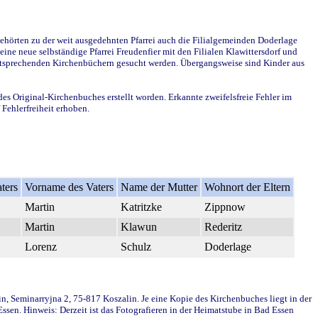
ehörten zu der weit ausgedehnten Pfarrei auch die Filialgemeinden Doderlage
ine neue selbständige Pfarrei Freudenfier mit den Filialen Klawittersdorf und
 entsprechenden Kirchenbüchern gesucht werden. Übergangsweise sind Kinder aus
des Original-Kirchenbuches erstellt worden. Erkannte zweifelsfreie Fehler im
Fehlerfreiheit erhoben.
ters
Vorname des Vaters
Name der Mutter
Wohnort der Eltern
Martin
Katritzke
Zippnow
Martin
Klawun
Rederitz
Lorenz
Schulz
Doderlage
in, Seminarryjna 2, 75-817 Koszalin. Je eine Kopie des Kirchenbuches liegt in der
en. Hinweis: Derzeit ist das Fotografieren in der Heimatstube in Bad Essen