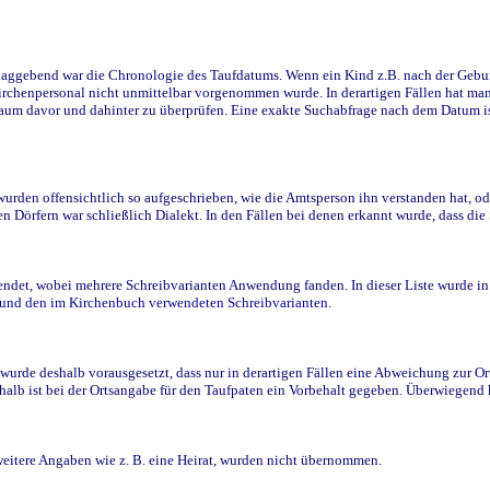
ggebend war die Chronologie des Taufdatums. Wenn ein Kind z.B. nach der Geburt 
rchenpersonal nicht unmittelbar vorgenommen wurde. In derartigen Fällen hat man d
raum davor und dahinter zu überprüfen. Eine exakte Suchabfrage nach dem Datum i
den offensichtlich so aufgeschrieben, wie die Amtsperson ihn verstanden hat, ode
n Dörfern war schließlich Dialekt. In den Fällen bei denen erkannt wurde, dass di
t, wobei mehrere Schreibvarianten Anwendung fanden. In dieser Liste wurde in de
n und den im Kirchenbuch verwendeten Schreibvarianten.
wurde deshalb vorausgesetzt, dass nur in derartigen Fällen eine Abweichung zur O
eshalb ist bei der Ortsangabe für den Taufpaten ein Vorbehalt gegeben. Überwiegen
weitere Angaben wie z. B. eine Heirat, wurden nicht übernommen.