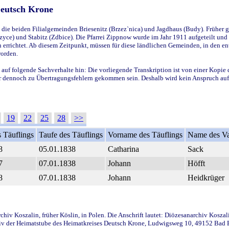
Deutsch Krone
ie beiden Filialgemeinden Briesenitz (Brzez`nica) und Jagdhaus (Budy). Früher g
yce) und Stabitz (Zdbice). Die Pfarrei Zippnow wurde im Jahr 1911 aufgeteilt und e
en errichtet. Ab diesem Zeitpunkt, müssen für diese ländlichen Gemeinden, in den
worden.
 auf folgende Sachverhalte hin: Die vorliegende Transkription ist von einer Kopie 
aber dennoch zu Übertragungsfehlern gekommen sein. Deshalb wird kein Anspruch auf 
19
22
25
28
>>
 Täuflings
Taufe des Täuflings
Vorname des Täuflings
Name des Va
8
05.01.1838
Catharina
Sack
7
07.01.1838
Johann
Höfft
8
07.01.1838
Johann
Heidkrüger
iv Koszalin, früher Köslin, in Polen. Die Anschrift lautet: Diözesanarchiv Koszal
v der Heimatstube des Heimatkreises Deutsch Krone, Ludwigsweg 10, 49152 Bad Ess