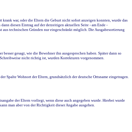
krank war, oder die Eltern die Geburt nicht sofort anzeigen konnten, wurde das
ann diesen Eintrag auf der derzeitigen aktuellen Seite - am Ende -
st aus technischen Gründen nur eingeschränkt möglich. Die Ausgabesortierung
r besser gesagt, wie die Bewohner ihn ausgesprochen haben. Später dann so
e Schreibweise nicht richtig ist, wurden Korrekturen vorgenommen.
r Spalte Wohnort der Eltern, grundsätzlich der deutsche Ortsname eingetragen.
rtsangabe der Eltern vorliegt, wenn diese auch angegeben wurde. Hierbei wurde
d kann man aber von der Richtigkeit dieser Angabe ausgehen.