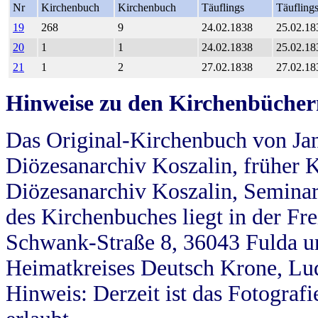
Nr
Kirchenbuch
Kirchenbuch
Täuflings
Täufling
19
268
9
24.02.1838
25.02.18
20
1
1
24.02.1838
25.02.18
21
1
2
27.02.1838
27.02.18
Hinweise zu den Kirchenbücher
Das Original-Kirchenbuch von Jan
Diözesanarchiv Koszalin, früher Kö
Diözesanarchiv Koszalin, Seminar
des Kirchenbuches liegt in der Fr
Schwank-Straße 8, 36043 Fulda u
Heimatkreises Deutsch Krone, Lu
Hinweis: Derzeit ist das Fotograf