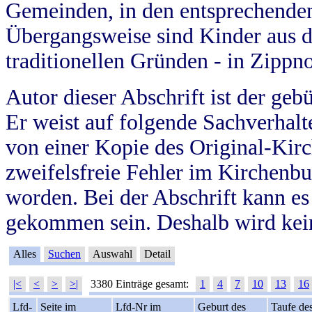
Gemeinden, in den entsprechende
Übergangsweise sind Kinder aus 
traditionellen Gründen - in Zippn
Autor dieser Abschrift ist der geb
Er weist auf folgende Sachverhalte
von einer Kopie des Original-Kirc
zweifelsfreie Fehler im Kirchenbuc
worden. Bei der Abschrift kann e
gekommen sein. Deshalb wird kein
Alles
Suchen
Auswahl
Detail
|<
<
>
>|
3380 Einträge gesamt:
1
4
7
10
13
16
Lfd-
Seite im
Lfd-Nr im
Geburt des
Taufe de