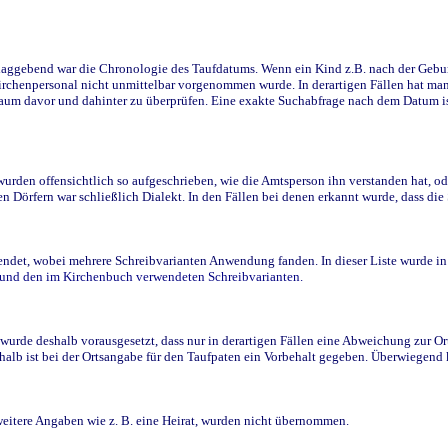
ggebend war die Chronologie des Taufdatums. Wenn ein Kind z.B. nach der Geburt 
rchenpersonal nicht unmittelbar vorgenommen wurde. In derartigen Fällen hat man d
raum davor und dahinter zu überprüfen. Eine exakte Suchabfrage nach dem Datum i
den offensichtlich so aufgeschrieben, wie die Amtsperson ihn verstanden hat, ode
n Dörfern war schließlich Dialekt. In den Fällen bei denen erkannt wurde, dass di
t, wobei mehrere Schreibvarianten Anwendung fanden. In dieser Liste wurde in de
n und den im Kirchenbuch verwendeten Schreibvarianten.
wurde deshalb vorausgesetzt, dass nur in derartigen Fällen eine Abweichung zur O
eshalb ist bei der Ortsangabe für den Taufpaten ein Vorbehalt gegeben. Überwiegen
weitere Angaben wie z. B. eine Heirat, wurden nicht übernommen.