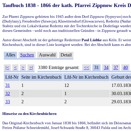
Taufbuch 1838 - 1866 der kath. Pfarrei Zippnow Kreis 
Zur Pfarrei Zippnow gehörten bis 1945 außer dem Dorf Zippnow (Sypnywo) noch d
(Dudylany), Freudenfier (Szwecja), Klawittersdorf (Glowaczewo), Rederitz (Nadarz
Stabitz und ein Lokalvikariat Rederitz mit der Tochterkirche in Doderlage wurd
diesen Gemeinden - wohl noch aus traditionellen Gründen - in Zippnow getauft 
Autor dieser Abschrift ist der gebürtige Rederitzer
Paul Lüdtke
aus Köln. Er weist
Kirchenbuch, sind in dieser Liste korrigiert worden. Bei der Abschrift kann es 
Alles
Suchen
Auswahl
Detail
|<
<
>
>|
3380 Einträge gesamt:
<<
31
34
37
40
Lfd-Nr
Seite im Kirchenbuch
Lfd-Nr im Kirchenbuch
Geburt des
31
1
12
17.03.183
32
2
1
30.03.183
33
2
2
29.03.183
Hinweise zu den Kirchenbüchern
Das Original-Kirchenbuch von Januar 1838 bis 1866, befindet sich im Diözesanarch
Freien Prälatur Schneidemühl, Josef-Schwank-Straße 8, 36043 Fulda und im Archi