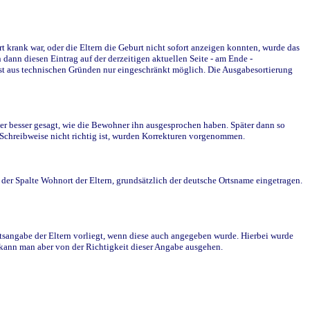
krank war, oder die Eltern die Geburt nicht sofort anzeigen konnten, wurde das
ann diesen Eintrag auf der derzeitigen aktuellen Seite - am Ende -
st aus technischen Gründen nur eingeschränkt möglich. Die Ausgabesortierung
r besser gesagt, wie die Bewohner ihn ausgesprochen haben. Später dann so
e Schreibweise nicht richtig ist, wurden Korrekturen vorgenommen.
r Spalte Wohnort der Eltern, grundsätzlich der deutsche Ortsname eingetragen.
rtsangabe der Eltern vorliegt, wenn diese auch angegeben wurde. Hierbei wurde
d kann man aber von der Richtigkeit dieser Angabe ausgehen.