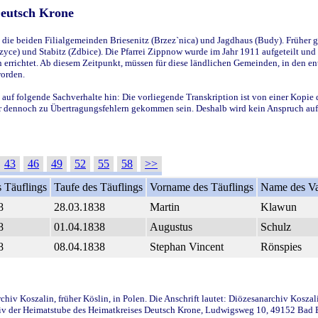
Deutsch Krone
ie beiden Filialgemeinden Briesenitz (Brzez`nica) und Jagdhaus (Budy). Früher g
yce) und Stabitz (Zdbice). Die Pfarrei Zippnow wurde im Jahr 1911 aufgeteilt und e
en errichtet. Ab diesem Zeitpunkt, müssen für diese ländlichen Gemeinden, in den
worden.
 auf folgende Sachverhalte hin: Die vorliegende Transkription ist von einer Kopie 
aber dennoch zu Übertragungsfehlern gekommen sein. Deshalb wird kein Anspruch auf 
43
46
49
52
55
58
>>
 Täuflings
Taufe des Täuflings
Vorname des Täuflings
Name des Va
8
28.03.1838
Martin
Klawun
8
01.04.1838
Augustus
Schulz
8
08.04.1838
Stephan Vincent
Rönspies
iv Koszalin, früher Köslin, in Polen. Die Anschrift lautet: Diözesanarchiv Koszal
v der Heimatstube des Heimatkreises Deutsch Krone, Ludwigsweg 10, 49152 Bad Ess