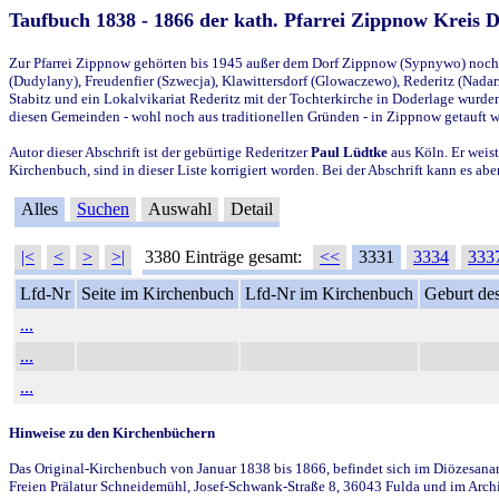
Taufbuch 1838 - 1866 der kath. Pfarrei Zippnow Kreis 
Zur Pfarrei Zippnow gehörten bis 1945 außer dem Dorf Zippnow (Sypnywo) noch d
(Dudylany), Freudenfier (Szwecja), Klawittersdorf (Glowaczewo), Rederitz (Nadarz
Stabitz und ein Lokalvikariat Rederitz mit der Tochterkirche in Doderlage wurd
diesen Gemeinden - wohl noch aus traditionellen Gründen - in Zippnow getauft 
Autor dieser Abschrift ist der gebürtige Rederitzer
Paul Lüdtke
aus Köln. Er weist
Kirchenbuch, sind in dieser Liste korrigiert worden. Bei der Abschrift kann es 
Alles
Suchen
Auswahl
Detail
|<
<
>
>|
3380 Einträge gesamt:
<<
3331
3334
333
Lfd-Nr
Seite im Kirchenbuch
Lfd-Nr im Kirchenbuch
Geburt des
...
...
...
Hinweise zu den Kirchenbüchern
Das Original-Kirchenbuch von Januar 1838 bis 1866, befindet sich im Diözesanarch
Freien Prälatur Schneidemühl, Josef-Schwank-Straße 8, 36043 Fulda und im Archi