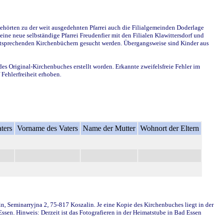
ehörten zu der weit ausgedehnten Pfarrei auch die Filialgemeinden Doderlage
ine neue selbständige Pfarrei Freudenfier mit den Filialen Klawittersdorf und
 entsprechenden Kirchenbüchern gesucht werden. Übergangsweise sind Kinder aus
des Original-Kirchenbuches erstellt worden. Erkannte zweifelsfreie Fehler im
Fehlerfreiheit erhoben.
ters
Vorname des Vaters
Name der Mutter
Wohnort der Eltern
in, Seminarryjna 2, 75-817 Koszalin. Je eine Kopie des Kirchenbuches liegt in der
en. Hinweis: Derzeit ist das Fotografieren in der Heimatstube in Bad Essen