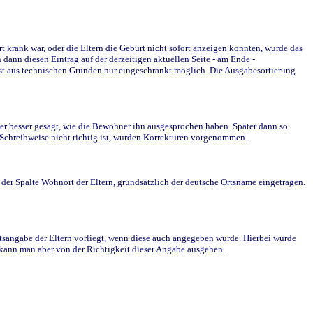
krank war, oder die Eltern die Geburt nicht sofort anzeigen konnten, wurde das
ann diesen Eintrag auf der derzeitigen aktuellen Seite - am Ende -
st aus technischen Gründen nur eingeschränkt möglich. Die Ausgabesortierung
r besser gesagt, wie die Bewohner ihn ausgesprochen haben. Später dann so
e Schreibweise nicht richtig ist, wurden Korrekturen vorgenommen.
r Spalte Wohnort der Eltern, grundsätzlich der deutsche Ortsname eingetragen.
rtsangabe der Eltern vorliegt, wenn diese auch angegeben wurde. Hierbei wurde
d kann man aber von der Richtigkeit dieser Angabe ausgehen.