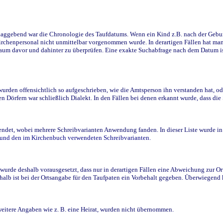
ggebend war die Chronologie des Taufdatums. Wenn ein Kind z.B. nach der Geburt 
rchenpersonal nicht unmittelbar vorgenommen wurde. In derartigen Fällen hat man d
raum davor und dahinter zu überprüfen. Eine exakte Suchabfrage nach dem Datum i
den offensichtlich so aufgeschrieben, wie die Amtsperson ihn verstanden hat, ode
n Dörfern war schließlich Dialekt. In den Fällen bei denen erkannt wurde, dass di
t, wobei mehrere Schreibvarianten Anwendung fanden. In dieser Liste wurde in de
n und den im Kirchenbuch verwendeten Schreibvarianten.
wurde deshalb vorausgesetzt, dass nur in derartigen Fällen eine Abweichung zur O
eshalb ist bei der Ortsangabe für den Taufpaten ein Vorbehalt gegeben. Überwiegen
weitere Angaben wie z. B. eine Heirat, wurden nicht übernommen.