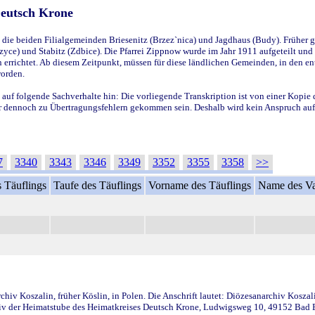
Deutsch Krone
ie beiden Filialgemeinden Briesenitz (Brzez`nica) und Jagdhaus (Budy). Früher g
yce) und Stabitz (Zdbice). Die Pfarrei Zippnow wurde im Jahr 1911 aufgeteilt und e
en errichtet. Ab diesem Zeitpunkt, müssen für diese ländlichen Gemeinden, in den
worden.
 auf folgende Sachverhalte hin: Die vorliegende Transkription ist von einer Kopie 
aber dennoch zu Übertragungsfehlern gekommen sein. Deshalb wird kein Anspruch auf 
7
3340
3343
3346
3349
3352
3355
3358
>>
 Täuflings
Taufe des Täuflings
Vorname des Täuflings
Name des Va
iv Koszalin, früher Köslin, in Polen. Die Anschrift lautet: Diözesanarchiv Koszal
v der Heimatstube des Heimatkreises Deutsch Krone, Ludwigsweg 10, 49152 Bad Ess