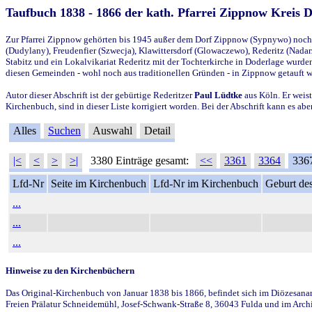
Taufbuch 1838 - 1866 der kath. Pfarrei Zippnow Kreis 
Zur Pfarrei Zippnow gehörten bis 1945 außer dem Dorf Zippnow (Sypnywo) noch d
(Dudylany), Freudenfier (Szwecja), Klawittersdorf (Glowaczewo), Rederitz (Nadarz
Stabitz und ein Lokalvikariat Rederitz mit der Tochterkirche in Doderlage wurd
diesen Gemeinden - wohl noch aus traditionellen Gründen - in Zippnow getauft 
Autor dieser Abschrift ist der gebürtige Rederitzer
Paul Lüdtke
aus Köln. Er weist
Kirchenbuch, sind in dieser Liste korrigiert worden. Bei der Abschrift kann es 
Alles
Suchen
Auswahl
Detail
|<
<
>
>|
3380 Einträge gesamt:
<<
3361
3364
336
Lfd-Nr
Seite im Kirchenbuch
Lfd-Nr im Kirchenbuch
Geburt des
...
...
...
Hinweise zu den Kirchenbüchern
Das Original-Kirchenbuch von Januar 1838 bis 1866, befindet sich im Diözesanarch
Freien Prälatur Schneidemühl, Josef-Schwank-Straße 8, 36043 Fulda und im Archi