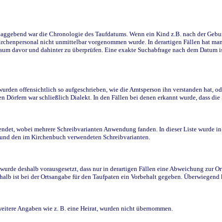
ggebend war die Chronologie des Taufdatums. Wenn ein Kind z.B. nach der Geburt 
rchenpersonal nicht unmittelbar vorgenommen wurde. In derartigen Fällen hat man d
raum davor und dahinter zu überprüfen. Eine exakte Suchabfrage nach dem Datum i
den offensichtlich so aufgeschrieben, wie die Amtsperson ihn verstanden hat, ode
n Dörfern war schließlich Dialekt. In den Fällen bei denen erkannt wurde, dass di
t, wobei mehrere Schreibvarianten Anwendung fanden. In dieser Liste wurde in de
n und den im Kirchenbuch verwendeten Schreibvarianten.
wurde deshalb vorausgesetzt, dass nur in derartigen Fällen eine Abweichung zur O
eshalb ist bei der Ortsangabe für den Taufpaten ein Vorbehalt gegeben. Überwiegen
weitere Angaben wie z. B. eine Heirat, wurden nicht übernommen.