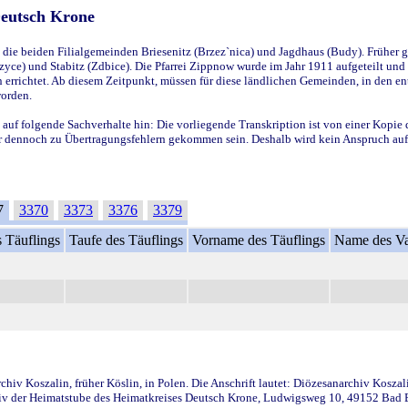
Deutsch Krone
ie beiden Filialgemeinden Briesenitz (Brzez`nica) und Jagdhaus (Budy). Früher g
yce) und Stabitz (Zdbice). Die Pfarrei Zippnow wurde im Jahr 1911 aufgeteilt und e
en errichtet. Ab diesem Zeitpunkt, müssen für diese ländlichen Gemeinden, in den
worden.
 auf folgende Sachverhalte hin: Die vorliegende Transkription ist von einer Kopie 
aber dennoch zu Übertragungsfehlern gekommen sein. Deshalb wird kein Anspruch auf 
7
3370
3373
3376
3379
 Täuflings
Taufe des Täuflings
Vorname des Täuflings
Name des Va
iv Koszalin, früher Köslin, in Polen. Die Anschrift lautet: Diözesanarchiv Koszal
v der Heimatstube des Heimatkreises Deutsch Krone, Ludwigsweg 10, 49152 Bad Ess