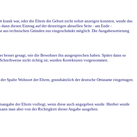
krank war, oder die Eltern die Geburt nicht sofort anzeigen konnten, wurde das
ann diesen Eintrag auf der derzeitigen aktuellen Seite - am Ende -
st aus technischen Gründen nur eingeschränkt möglich. Die Ausgabesortierung
r besser gesagt, wie die Bewohner ihn ausgesprochen haben. Später dann so
e Schreibweise nicht richtig ist, wurden Korrekturen vorgenommen.
r Spalte Wohnort der Eltern, grundsätzlich der deutsche Ortsname eingetragen.
rtsangabe der Eltern vorliegt, wenn diese auch angegeben wurde. Hierbei wurde
d kann man aber von der Richtigkeit dieser Angabe ausgehen.