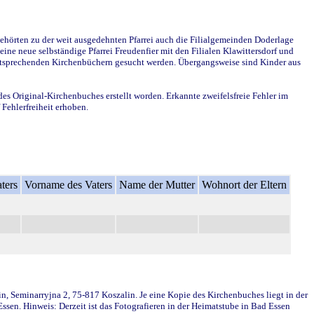
ehörten zu der weit ausgedehnten Pfarrei auch die Filialgemeinden Doderlage
ine neue selbständige Pfarrei Freudenfier mit den Filialen Klawittersdorf und
 entsprechenden Kirchenbüchern gesucht werden. Übergangsweise sind Kinder aus
des Original-Kirchenbuches erstellt worden. Erkannte zweifelsfreie Fehler im
Fehlerfreiheit erhoben.
ters
Vorname des Vaters
Name der Mutter
Wohnort der Eltern
in, Seminarryjna 2, 75-817 Koszalin. Je eine Kopie des Kirchenbuches liegt in der
en. Hinweis: Derzeit ist das Fotografieren in der Heimatstube in Bad Essen