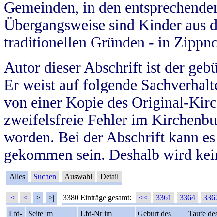
Gemeinden, in den entsprechende
Übergangsweise sind Kinder aus 
traditionellen Gründen - in Zippn
Autor dieser Abschrift ist der geb
Er weist auf folgende Sachverhalte
von einer Kopie des Original-Kirc
zweifelsfreie Fehler im Kirchenbuc
worden. Bei der Abschrift kann e
gekommen sein. Deshalb wird kein
Alles
Suchen
Auswahl
Detail
|<
<
>
>|
3380 Einträge gesamt:
<<
3361
3364
336
Lfd-
Seite im
Lfd-Nr im
Geburt des
Taufe de