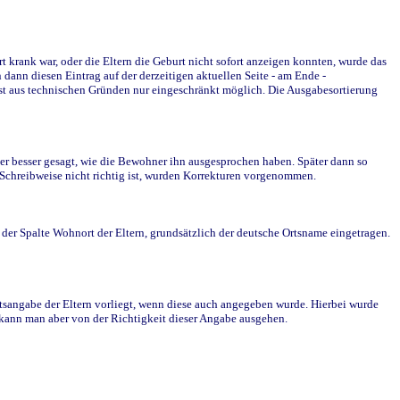
krank war, oder die Eltern die Geburt nicht sofort anzeigen konnten, wurde das
ann diesen Eintrag auf der derzeitigen aktuellen Seite - am Ende -
st aus technischen Gründen nur eingeschränkt möglich. Die Ausgabesortierung
r besser gesagt, wie die Bewohner ihn ausgesprochen haben. Später dann so
e Schreibweise nicht richtig ist, wurden Korrekturen vorgenommen.
r Spalte Wohnort der Eltern, grundsätzlich der deutsche Ortsname eingetragen.
rtsangabe der Eltern vorliegt, wenn diese auch angegeben wurde. Hierbei wurde
d kann man aber von der Richtigkeit dieser Angabe ausgehen.