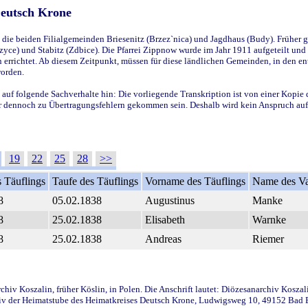
Deutsch Krone
ie beiden Filialgemeinden Briesenitz (Brzez`nica) und Jagdhaus (Budy). Früher g
yce) und Stabitz (Zdbice). Die Pfarrei Zippnow wurde im Jahr 1911 aufgeteilt und e
en errichtet. Ab diesem Zeitpunkt, müssen für diese ländlichen Gemeinden, in den
worden.
 auf folgende Sachverhalte hin: Die vorliegende Transkription ist von einer Kopie 
aber dennoch zu Übertragungsfehlern gekommen sein. Deshalb wird kein Anspruch auf 
19
22
25
28
>>
 Täuflings
Taufe des Täuflings
Vorname des Täuflings
Name des Va
8
05.02.1838
Augustinus
Manke
8
25.02.1838
Elisabeth
Warnke
8
25.02.1838
Andreas
Riemer
iv Koszalin, früher Köslin, in Polen. Die Anschrift lautet: Diözesanarchiv Koszal
v der Heimatstube des Heimatkreises Deutsch Krone, Ludwigsweg 10, 49152 Bad Ess