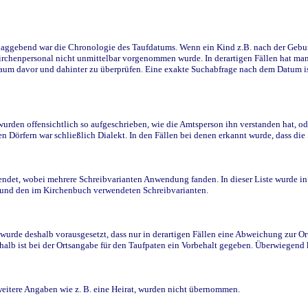
ggebend war die Chronologie des Taufdatums. Wenn ein Kind z.B. nach der Geburt 
rchenpersonal nicht unmittelbar vorgenommen wurde. In derartigen Fällen hat man d
raum davor und dahinter zu überprüfen. Eine exakte Suchabfrage nach dem Datum i
den offensichtlich so aufgeschrieben, wie die Amtsperson ihn verstanden hat, ode
n Dörfern war schließlich Dialekt. In den Fällen bei denen erkannt wurde, dass di
t, wobei mehrere Schreibvarianten Anwendung fanden. In dieser Liste wurde in de
n und den im Kirchenbuch verwendeten Schreibvarianten.
wurde deshalb vorausgesetzt, dass nur in derartigen Fällen eine Abweichung zur O
eshalb ist bei der Ortsangabe für den Taufpaten ein Vorbehalt gegeben. Überwiegen
weitere Angaben wie z. B. eine Heirat, wurden nicht übernommen.