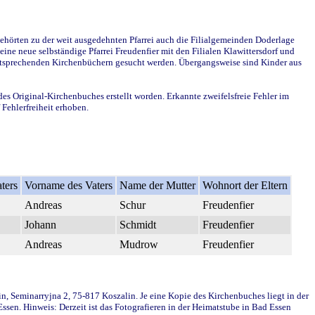
ehörten zu der weit ausgedehnten Pfarrei auch die Filialgemeinden Doderlage
ine neue selbständige Pfarrei Freudenfier mit den Filialen Klawittersdorf und
 entsprechenden Kirchenbüchern gesucht werden. Übergangsweise sind Kinder aus
des Original-Kirchenbuches erstellt worden. Erkannte zweifelsfreie Fehler im
Fehlerfreiheit erhoben.
ters
Vorname des Vaters
Name der Mutter
Wohnort der Eltern
Andreas
Schur
Freudenfier
Johann
Schmidt
Freudenfier
Andreas
Mudrow
Freudenfier
in, Seminarryjna 2, 75-817 Koszalin. Je eine Kopie des Kirchenbuches liegt in der
en. Hinweis: Derzeit ist das Fotografieren in der Heimatstube in Bad Essen