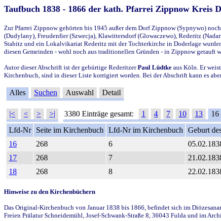
Taufbuch 1838 - 1866 der kath. Pfarrei Zippnow Kreis 
Zur Pfarrei Zippnow gehörten bis 1945 außer dem Dorf Zippnow (Sypnywo) noch d
(Dudylany), Freudenfier (Szwecja), Klawittersdorf (Glowaczewo), Rederitz (Nadarz
Stabitz und ein Lokalvikariat Rederitz mit der Tochterkirche in Doderlage wurd
diesen Gemeinden - wohl noch aus traditionellen Gründen - in Zippnow getauft 
Autor dieser Abschrift ist der gebürtige Rederitzer
Paul Lüdtke
aus Köln. Er weist
Kirchenbuch, sind in dieser Liste korrigiert worden. Bei der Abschrift kann es 
Alles
Suchen
Auswahl
Detail
|<
<
>
>|
3380 Einträge gesamt:
1
4
7
10
13
16
Lfd-Nr
Seite im Kirchenbuch
Lfd-Nr im Kirchenbuch
Geburt des
16
268
6
05.02.183
17
268
7
21.02.183
18
268
8
22.02.183
Hinweise zu den Kirchenbüchern
Das Original-Kirchenbuch von Januar 1838 bis 1866, befindet sich im Diözesanarch
Freien Prälatur Schneidemühl, Josef-Schwank-Straße 8, 36043 Fulda und im Archi