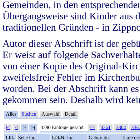
Gemeinden, in den entsprechende
Übergangsweise sind Kinder aus 
traditionellen Gründen - in Zippn
Autor dieser Abschrift ist der geb
Er weist auf folgende Sachverhalte
von einer Kopie des Original-Kirc
zweifelsfreie Fehler im Kirchenbuc
worden. Bei der Abschrift kann e
gekommen sein. Deshalb wird kein
Alles
Suchen
Auswahl
Detail
|<
<
>
>|
3380 Einträge gesamt:
<<
3361
3364
336
Lfd-
Seite im
Lfd-Nr im
Geburt des
Taufe de