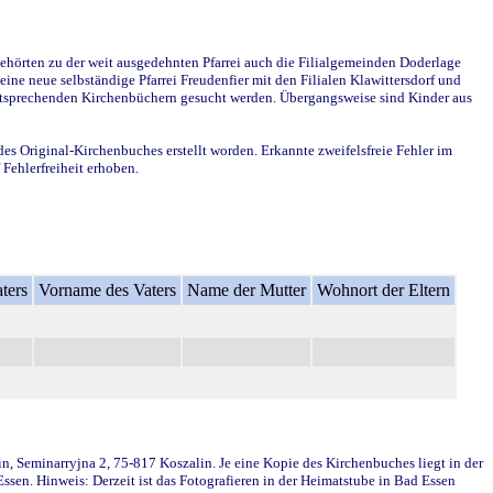
ehörten zu der weit ausgedehnten Pfarrei auch die Filialgemeinden Doderlage
ine neue selbständige Pfarrei Freudenfier mit den Filialen Klawittersdorf und
 entsprechenden Kirchenbüchern gesucht werden. Übergangsweise sind Kinder aus
des Original-Kirchenbuches erstellt worden. Erkannte zweifelsfreie Fehler im
Fehlerfreiheit erhoben.
ters
Vorname des Vaters
Name der Mutter
Wohnort der Eltern
in, Seminarryjna 2, 75-817 Koszalin. Je eine Kopie des Kirchenbuches liegt in der
en. Hinweis: Derzeit ist das Fotografieren in der Heimatstube in Bad Essen