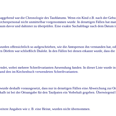
ggebend war die Chronologie des Taufdatums. Wenn ein Kind z.B. nach der Geburt 
rchenpersonal nicht unmittelbar vorgenommen wurde. In derartigen Fällen hat man d
raum davor und dahinter zu überprüfen. Eine exakte Suchabfrage nach dem Datum i
den offensichtlich so aufgeschrieben, wie die Amtsperson ihn verstanden hat, ode
n Dörfern war schließlich Dialekt. In den Fällen bei denen erkannt wurde, dass di
t, wobei mehrere Schreibvarianten Anwendung fanden. In dieser Liste wurde in de
n und den im Kirchenbuch verwendeten Schreibvarianten.
wurde deshalb vorausgesetzt, dass nur in derartigen Fällen eine Abweichung zur O
eshalb ist bei der Ortsangabe für den Taufpaten ein Vorbehalt gegeben. Überwiegen
weitere Angaben wie z. B. eine Heirat, wurden nicht übernommen.