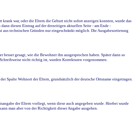
krank war, oder die Eltern die Geburt nicht sofort anzeigen konnten, wurde das
ann diesen Eintrag auf der derzeitigen aktuellen Seite - am Ende -
st aus technischen Gründen nur eingeschränkt möglich. Die Ausgabesortierung
r besser gesagt, wie die Bewohner ihn ausgesprochen haben. Später dann so
e Schreibweise nicht richtig ist, wurden Korrekturen vorgenommen.
r Spalte Wohnort der Eltern, grundsätzlich der deutsche Ortsname eingetragen.
rtsangabe der Eltern vorliegt, wenn diese auch angegeben wurde. Hierbei wurde
d kann man aber von der Richtigkeit dieser Angabe ausgehen.