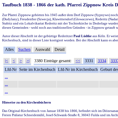
Taufbuch 1838 - 1866 der kath. Pfarrei Zippnow Kreis 
Zur Pfarrei Zippnow gehörten bis 1945 außer dem Dorf Zippnow (Sypnywo) noch d
(Dudylany), Freudenfier (Szwecja), Klawittersdorf (Glowaczewo), Rederitz (Nadarz
Stabitz und ein Lokalvikariat Rederitz mit der Tochterkirche in Doderlage wurd
diesen Gemeinden - wohl noch aus traditionellen Gründen - in Zippnow getauft 
Autor dieser Abschrift ist der gebürtige Rederitzer
Paul Lüdtke
aus Köln. Er weist
Kirchenbuch, sind in dieser Liste korrigiert worden. Bei der Abschrift kann es 
Alles
Suchen
Auswahl
Detail
|<
<
>
>|
3380 Einträge gesamt:
<<
3331
3334
333
Lfd-Nr
Seite im Kirchenbuch
Lfd-Nr im Kirchenbuch
Geburt des
...
...
...
Hinweise zu den Kirchenbüchern
Das Original-Kirchenbuch von Januar 1838 bis 1866, befindet sich im Diözesanarch
Freien Prälatur Schneidemühl, Josef-Schwank-Straße 8, 36043 Fulda und im Archi