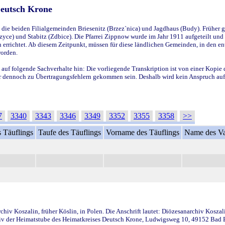
Deutsch Krone
ie beiden Filialgemeinden Briesenitz (Brzez`nica) und Jagdhaus (Budy). Früher g
yce) und Stabitz (Zdbice). Die Pfarrei Zippnow wurde im Jahr 1911 aufgeteilt und e
en errichtet. Ab diesem Zeitpunkt, müssen für diese ländlichen Gemeinden, in den
worden.
 auf folgende Sachverhalte hin: Die vorliegende Transkription ist von einer Kopie 
aber dennoch zu Übertragungsfehlern gekommen sein. Deshalb wird kein Anspruch auf 
7
3340
3343
3346
3349
3352
3355
3358
>>
 Täuflings
Taufe des Täuflings
Vorname des Täuflings
Name des Va
iv Koszalin, früher Köslin, in Polen. Die Anschrift lautet: Diözesanarchiv Koszal
v der Heimatstube des Heimatkreises Deutsch Krone, Ludwigsweg 10, 49152 Bad Ess