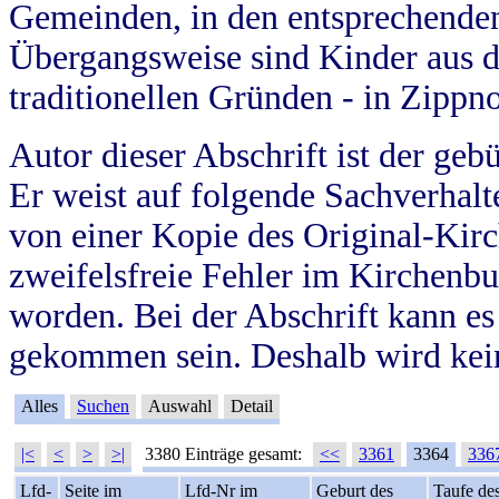
Gemeinden, in den entsprechende
Übergangsweise sind Kinder aus 
traditionellen Gründen - in Zippn
Autor dieser Abschrift ist der geb
Er weist auf folgende Sachverhalte
von einer Kopie des Original-Kirc
zweifelsfreie Fehler im Kirchenbuc
worden. Bei der Abschrift kann e
gekommen sein. Deshalb wird kein
Alles
Suchen
Auswahl
Detail
|<
<
>
>|
3380 Einträge gesamt:
<<
3361
3364
336
Lfd-
Seite im
Lfd-Nr im
Geburt des
Taufe de