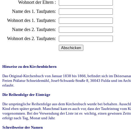
Wohnort der Eltern :
Name des 1. Taufpaten:
Wohnort des 1. Taufpaten:
Name des 2. Taufpaten:
Wohnort des 2. Taufpaten:
Hinweise zu den Kirchenbüchern
Das Original-Kirchenbuch von Januar 1838 bis 1866, befindet sich im Diözesanarch
Freien Prälatur Schneidemühl, Josef-Schwank-Straße 8, 36043 Fulda und im Archi
erlaubt.
Die Reihenfolge der Einträge
Die ursprüngliche Reihenfolge aus dem Kirchenbuch wurde bei behalten. Ausschla
Kind eben später getauft. Manchmal kam es auch vor, dass der Taufeintrag vom Ki
vorgenommen. Bei der Verwendung der Liste ist es wichtig, einen gewissen Zeit
erfolgt nach Tag, Monat und Jahr.
Schreibweise der Namen