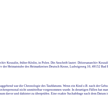
iv Koszalin, früher Köslin, in Polen. Die Anschrift lautet: Diözesanarchiv Koszal
v der Heimatstube des Heimatkreises Deutsch Krone, Ludwigsweg 10, 49152 Bad Ess
ggebend war die Chronologie des Taufdatums. Wenn ein Kind z.B. nach der Geburt 
rchenpersonal nicht unmittelbar vorgenommen wurde. In derartigen Fällen hat man d
raum davor und dahinter zu überprüfen. Eine exakte Suchabfrage nach dem Datum i