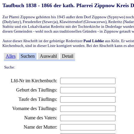
Taufbuch 1838 - 1866 der kath. Pfarrei Zippnow Kreis 
Zur Pfarrei Zippnow gehörten bis 1945 außer dem Dorf Zippnow (Sypnywo) noch d
(Dudylany), Freudenfier (Szwecja), Klawittersdorf (Glowaczewo), Rederitz (Nadarz
Stabitz und ein Lokalvikariat Rederitz mit der Tochterkirche in Doderlage wurd
diesen Gemeinden - wohl noch aus traditionellen Gründen - in Zippnow getauft 
Autor dieser Abschrift ist der gebürtige Rederitzer
Paul Lüdtke
aus Köln. Er weist
Kirchenbuch, sind in dieser Liste korrigiert worden. Bei der Abschrift kann es 
Alles
Suchen
Auswahl
Detail
Suche:
Lfd-Nr im Kirchenbuch:
Geburt des Täuflings:
Taufe des Täuflings:
Vorname des Täuflings:
Name des Vaters:
Name der Mutter: