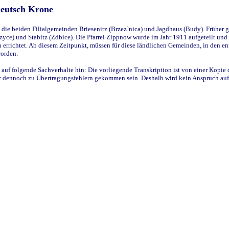
Deutsch Krone
ie beiden Filialgemeinden Briesenitz (Brzez`nica) und Jagdhaus (Budy). Früher g
yce) und Stabitz (Zdbice). Die Pfarrei Zippnow wurde im Jahr 1911 aufgeteilt und e
en errichtet. Ab diesem Zeitpunkt, müssen für diese ländlichen Gemeinden, in den
worden.
 auf folgende Sachverhalte hin: Die vorliegende Transkription ist von einer Kopie 
aber dennoch zu Übertragungsfehlern gekommen sein. Deshalb wird kein Anspruch auf 