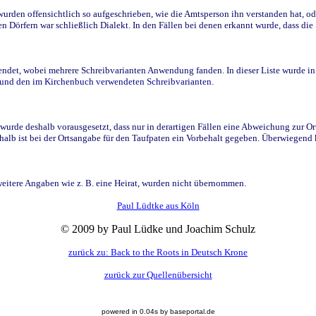
den offensichtlich so aufgeschrieben, wie die Amtsperson ihn verstanden hat, ode
n Dörfern war schließlich Dialekt. In den Fällen bei denen erkannt wurde, dass di
t, wobei mehrere Schreibvarianten Anwendung fanden. In dieser Liste wurde in de
n und den im Kirchenbuch verwendeten Schreibvarianten.
wurde deshalb vorausgesetzt, dass nur in derartigen Fällen eine Abweichung zur O
eshalb ist bei der Ortsangabe für den Taufpaten ein Vorbehalt gegeben. Überwiegen
weitere Angaben wie z. B. eine Heirat, wurden nicht übernommen.
Paul Lüdtke aus Köln
© 2009 by Paul Lüdke und Joachim Schulz
zurück zu: Back to the Roots in Deutsch Krone
zurück zur Quellenübersicht
powered in 0.04s by baseportal.de