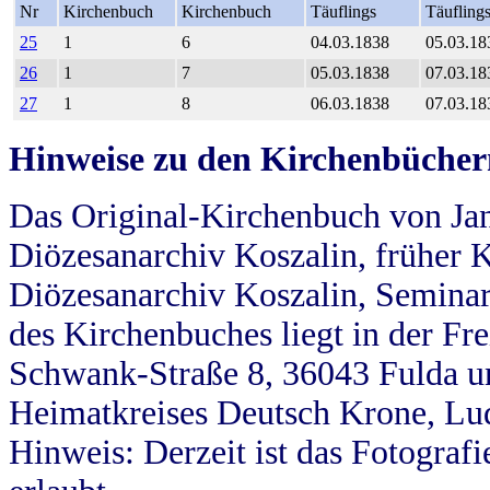
Nr
Kirchenbuch
Kirchenbuch
Täuflings
Täufling
25
1
6
04.03.1838
05.03.18
26
1
7
05.03.1838
07.03.18
27
1
8
06.03.1838
07.03.18
Hinweise zu den Kirchenbücher
Das Original-Kirchenbuch von Jan
Diözesanarchiv Koszalin, früher Kö
Diözesanarchiv Koszalin, Seminar
des Kirchenbuches liegt in der Fr
Schwank-Straße 8, 36043 Fulda u
Heimatkreises Deutsch Krone, Lu
Hinweis: Derzeit ist das Fotograf