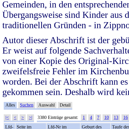
Gemeinden, in den entsprechende
Übergangsweise sind Kinder aus 
traditionellen Gründen - in Zippn
Autor dieser Abschrift ist der geb
Er weist auf folgende Sachverhalte
von einer Kopie des Original-Kirc
zweifelsfreie Fehler im Kirchenbuc
worden. Bei der Abschrift kann e
gekommen sein. Deshalb wird kein
Alles
Suchen
Auswahl
Detail
|<
<
>
>|
3380 Einträge gesamt:
1
4
7
10
13
16
Lfd-
Seite im
Lfd-Nr im
Geburt des
Taufe de