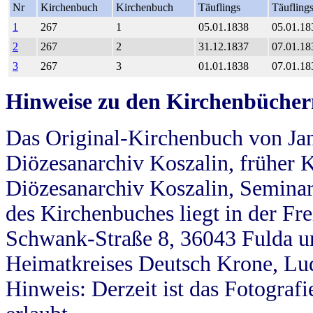
Nr
Kirchenbuch
Kirchenbuch
Täuflings
Täufling
1
267
1
05.01.1838
05.01.18
2
267
2
31.12.1837
07.01.18
3
267
3
01.01.1838
07.01.18
Hinweise zu den Kirchenbücher
Das Original-Kirchenbuch von Jan
Diözesanarchiv Koszalin, früher Kö
Diözesanarchiv Koszalin, Seminar
des Kirchenbuches liegt in der Fr
Schwank-Straße 8, 36043 Fulda u
Heimatkreises Deutsch Krone, Lu
Hinweis: Derzeit ist das Fotograf