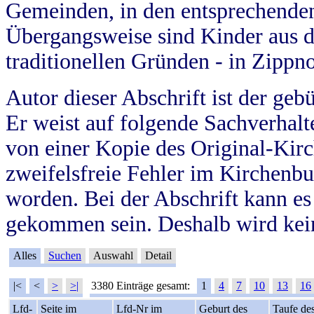
Gemeinden, in den entsprechende
Übergangsweise sind Kinder aus 
traditionellen Gründen - in Zippn
Autor dieser Abschrift ist der geb
Er weist auf folgende Sachverhalte
von einer Kopie des Original-Kirc
zweifelsfreie Fehler im Kirchenbuc
worden. Bei der Abschrift kann e
gekommen sein. Deshalb wird kein
Alles
Suchen
Auswahl
Detail
|<
<
>
>|
3380 Einträge gesamt:
1
4
7
10
13
16
Lfd-
Seite im
Lfd-Nr im
Geburt des
Taufe de