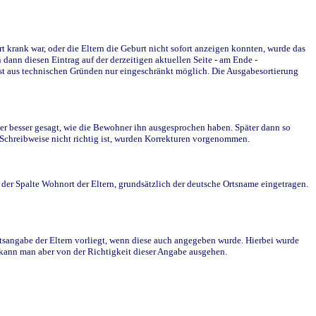
krank war, oder die Eltern die Geburt nicht sofort anzeigen konnten, wurde das
ann diesen Eintrag auf der derzeitigen aktuellen Seite - am Ende -
st aus technischen Gründen nur eingeschränkt möglich. Die Ausgabesortierung
r besser gesagt, wie die Bewohner ihn ausgesprochen haben. Später dann so
e Schreibweise nicht richtig ist, wurden Korrekturen vorgenommen.
r Spalte Wohnort der Eltern, grundsätzlich der deutsche Ortsname eingetragen.
rtsangabe der Eltern vorliegt, wenn diese auch angegeben wurde. Hierbei wurde
d kann man aber von der Richtigkeit dieser Angabe ausgehen.