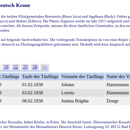
Deutsch Krone
ie beiden Filialgemeinden Briesenitz (Brzez`nica) und Jagdhaus (Budy). Früher g
yce) und Stabitz (Zdbice). Die Pfarrei Zippnow wurde im Jahr 1911 aufgeteilt und e
en errichtet. Ab diesem Zeitpunkt, müssen für diese ländlichen Gemeinden, in den
worden.
 auf folgende Sachverhalte hin: Die vorliegende Transkription ist von einer Kopie 
aber dennoch zu Übertragungsfehlern gekommen sein. Deshalb wird kein Anspruch auf 
19
22
25
28
>>
 Täuflings
Taufe des Täuflings
Vorname des Täuflings
Name des Va
8
01.02.1838
Johann
Hannemann
8
03.02.1838
Lorenz
Hannemann
8
08.02.1838
Justina Brigitta
Doege
iv Koszalin, früher Köslin, in Polen. Die Anschrift lautet: Diözesanarchiv Koszal
v der Heimatstube des Heimatkreises Deutsch Krone, Ludwigsweg 10, 49152 Bad Ess