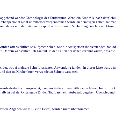
ggebend war die Chronologie des Taufdatums. Wenn ein Kind z.B. nach der Geburt 
rchenpersonal nicht unmittelbar vorgenommen wurde. In derartigen Fällen hat man d
raum davor und dahinter zu überprüfen. Eine exakte Suchabfrage nach dem Datum i
den offensichtlich so aufgeschrieben, wie die Amtsperson ihn verstanden hat, ode
n Dörfern war schließlich Dialekt. In den Fällen bei denen erkannt wurde, dass di
t, wobei mehrere Schreibvarianten Anwendung fanden. In dieser Liste wurde in de
n und den im Kirchenbuch verwendeten Schreibvarianten.
wurde deshalb vorausgesetzt, dass nur in derartigen Fällen eine Abweichung zur O
eshalb ist bei der Ortsangabe für den Taufpaten ein Vorbehalt gegeben. Überwiegen
weitere Angaben wie z. B. eine Heirat, wurden nicht übernommen.