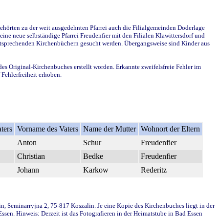
ehörten zu der weit ausgedehnten Pfarrei auch die Filialgemeinden Doderlage
ine neue selbständige Pfarrei Freudenfier mit den Filialen Klawittersdorf und
 entsprechenden Kirchenbüchern gesucht werden. Übergangsweise sind Kinder aus
des Original-Kirchenbuches erstellt worden. Erkannte zweifelsfreie Fehler im
Fehlerfreiheit erhoben.
ters
Vorname des Vaters
Name der Mutter
Wohnort der Eltern
Anton
Schur
Freudenfier
Christian
Bedke
Freudenfier
Johann
Karkow
Rederitz
in, Seminarryjna 2, 75-817 Koszalin. Je eine Kopie des Kirchenbuches liegt in der
en. Hinweis: Derzeit ist das Fotografieren in der Heimatstube in Bad Essen