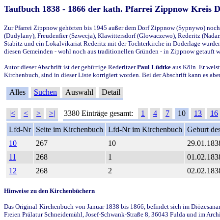
Taufbuch 1838 - 1866 der kath. Pfarrei Zippnow Kreis 
Zur Pfarrei Zippnow gehörten bis 1945 außer dem Dorf Zippnow (Sypnywo) noch d
(Dudylany), Freudenfier (Szwecja), Klawittersdorf (Glowaczewo), Rederitz (Nadarz
Stabitz und ein Lokalvikariat Rederitz mit der Tochterkirche in Doderlage wurd
diesen Gemeinden - wohl noch aus traditionellen Gründen - in Zippnow getauft 
Autor dieser Abschrift ist der gebürtige Rederitzer
Paul Lüdtke
aus Köln. Er weist
Kirchenbuch, sind in dieser Liste korrigiert worden. Bei der Abschrift kann es 
Alles
Suchen
Auswahl
Detail
|<
<
>
>|
3380 Einträge gesamt:
1
4
7
10
13
16
Lfd-Nr
Seite im Kirchenbuch
Lfd-Nr im Kirchenbuch
Geburt des
10
267
10
29.01.183
11
268
1
01.02.183
12
268
2
02.02.183
Hinweise zu den Kirchenbüchern
Das Original-Kirchenbuch von Januar 1838 bis 1866, befindet sich im Diözesanarch
Freien Prälatur Schneidemühl, Josef-Schwank-Straße 8, 36043 Fulda und im Archi