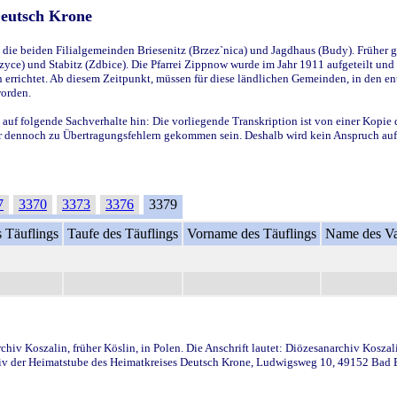
Deutsch Krone
ie beiden Filialgemeinden Briesenitz (Brzez`nica) und Jagdhaus (Budy). Früher g
yce) und Stabitz (Zdbice). Die Pfarrei Zippnow wurde im Jahr 1911 aufgeteilt und e
en errichtet. Ab diesem Zeitpunkt, müssen für diese ländlichen Gemeinden, in den
worden.
 auf folgende Sachverhalte hin: Die vorliegende Transkription ist von einer Kopie 
aber dennoch zu Übertragungsfehlern gekommen sein. Deshalb wird kein Anspruch auf 
7
3370
3373
3376
3379
 Täuflings
Taufe des Täuflings
Vorname des Täuflings
Name des Va
iv Koszalin, früher Köslin, in Polen. Die Anschrift lautet: Diözesanarchiv Koszal
v der Heimatstube des Heimatkreises Deutsch Krone, Ludwigsweg 10, 49152 Bad Ess