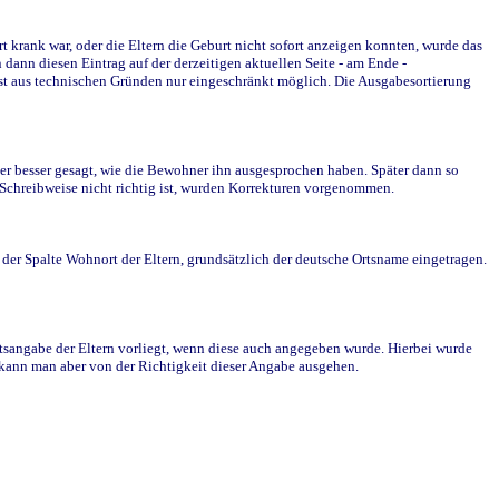
krank war, oder die Eltern die Geburt nicht sofort anzeigen konnten, wurde das
ann diesen Eintrag auf der derzeitigen aktuellen Seite - am Ende -
st aus technischen Gründen nur eingeschränkt möglich. Die Ausgabesortierung
r besser gesagt, wie die Bewohner ihn ausgesprochen haben. Später dann so
e Schreibweise nicht richtig ist, wurden Korrekturen vorgenommen.
r Spalte Wohnort der Eltern, grundsätzlich der deutsche Ortsname eingetragen.
rtsangabe der Eltern vorliegt, wenn diese auch angegeben wurde. Hierbei wurde
d kann man aber von der Richtigkeit dieser Angabe ausgehen.