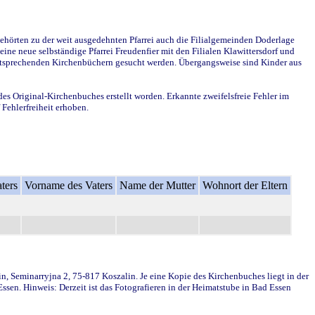
ehörten zu der weit ausgedehnten Pfarrei auch die Filialgemeinden Doderlage
ine neue selbständige Pfarrei Freudenfier mit den Filialen Klawittersdorf und
 entsprechenden Kirchenbüchern gesucht werden. Übergangsweise sind Kinder aus
des Original-Kirchenbuches erstellt worden. Erkannte zweifelsfreie Fehler im
Fehlerfreiheit erhoben.
ters
Vorname des Vaters
Name der Mutter
Wohnort der Eltern
in, Seminarryjna 2, 75-817 Koszalin. Je eine Kopie des Kirchenbuches liegt in der
en. Hinweis: Derzeit ist das Fotografieren in der Heimatstube in Bad Essen