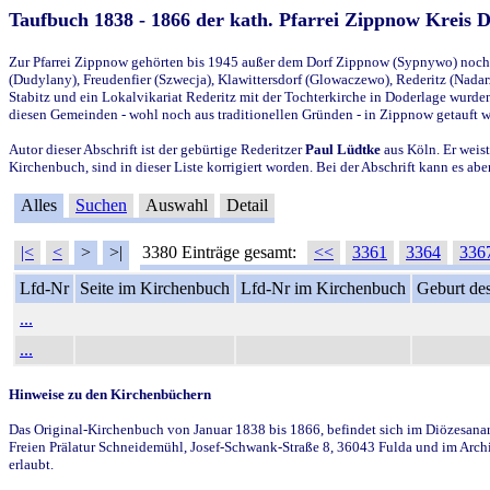
Taufbuch 1838 - 1866 der kath. Pfarrei Zippnow Kreis 
Zur Pfarrei Zippnow gehörten bis 1945 außer dem Dorf Zippnow (Sypnywo) noch d
(Dudylany), Freudenfier (Szwecja), Klawittersdorf (Glowaczewo), Rederitz (Nadarz
Stabitz und ein Lokalvikariat Rederitz mit der Tochterkirche in Doderlage wurd
diesen Gemeinden - wohl noch aus traditionellen Gründen - in Zippnow getauft 
Autor dieser Abschrift ist der gebürtige Rederitzer
Paul Lüdtke
aus Köln. Er weist
Kirchenbuch, sind in dieser Liste korrigiert worden. Bei der Abschrift kann es 
Alles
Suchen
Auswahl
Detail
|<
<
>
>|
3380 Einträge gesamt:
<<
3361
3364
336
Lfd-Nr
Seite im Kirchenbuch
Lfd-Nr im Kirchenbuch
Geburt des
...
...
Hinweise zu den Kirchenbüchern
Das Original-Kirchenbuch von Januar 1838 bis 1866, befindet sich im Diözesanarch
Freien Prälatur Schneidemühl, Josef-Schwank-Straße 8, 36043 Fulda und im Archi
erlaubt.