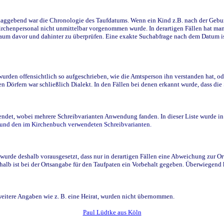
ggebend war die Chronologie des Taufdatums. Wenn ein Kind z.B. nach der Geburt 
rchenpersonal nicht unmittelbar vorgenommen wurde. In derartigen Fällen hat man d
raum davor und dahinter zu überprüfen. Eine exakte Suchabfrage nach dem Datum i
den offensichtlich so aufgeschrieben, wie die Amtsperson ihn verstanden hat, ode
n Dörfern war schließlich Dialekt. In den Fällen bei denen erkannt wurde, dass di
t, wobei mehrere Schreibvarianten Anwendung fanden. In dieser Liste wurde in de
n und den im Kirchenbuch verwendeten Schreibvarianten.
wurde deshalb vorausgesetzt, dass nur in derartigen Fällen eine Abweichung zur O
eshalb ist bei der Ortsangabe für den Taufpaten ein Vorbehalt gegeben. Überwiegen
weitere Angaben wie z. B. eine Heirat, wurden nicht übernommen.
Paul Lüdtke aus Köln