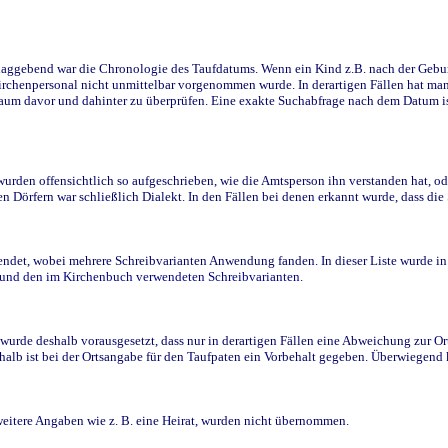
ggebend war die Chronologie des Taufdatums. Wenn ein Kind z.B. nach der Geburt 
rchenpersonal nicht unmittelbar vorgenommen wurde. In derartigen Fällen hat man d
raum davor und dahinter zu überprüfen. Eine exakte Suchabfrage nach dem Datum i
den offensichtlich so aufgeschrieben, wie die Amtsperson ihn verstanden hat, ode
n Dörfern war schließlich Dialekt. In den Fällen bei denen erkannt wurde, dass di
t, wobei mehrere Schreibvarianten Anwendung fanden. In dieser Liste wurde in de
n und den im Kirchenbuch verwendeten Schreibvarianten.
wurde deshalb vorausgesetzt, dass nur in derartigen Fällen eine Abweichung zur O
eshalb ist bei der Ortsangabe für den Taufpaten ein Vorbehalt gegeben. Überwiegen
weitere Angaben wie z. B. eine Heirat, wurden nicht übernommen.