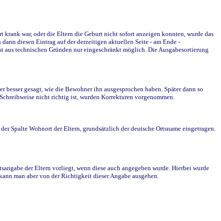
krank war, oder die Eltern die Geburt nicht sofort anzeigen konnten, wurde das
ann diesen Eintrag auf der derzeitigen aktuellen Seite - am Ende -
st aus technischen Gründen nur eingeschränkt möglich. Die Ausgabesortierung
r besser gesagt, wie die Bewohner ihn ausgesprochen haben. Später dann so
e Schreibweise nicht richtig ist, wurden Korrekturen vorgenommen.
r Spalte Wohnort der Eltern, grundsätzlich der deutsche Ortsname eingetragen.
rtsangabe der Eltern vorliegt, wenn diese auch angegeben wurde. Hierbei wurde
d kann man aber von der Richtigkeit dieser Angabe ausgehen.