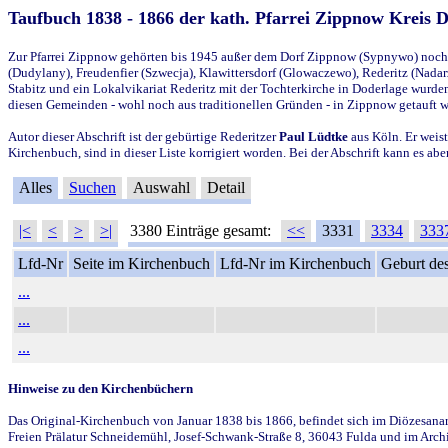
Taufbuch 1838 - 1866 der kath. Pfarrei Zippnow Kreis 
Zur Pfarrei Zippnow gehörten bis 1945 außer dem Dorf Zippnow (Sypnywo) noch d
(Dudylany), Freudenfier (Szwecja), Klawittersdorf (Glowaczewo), Rederitz (Nadarz
Stabitz und ein Lokalvikariat Rederitz mit der Tochterkirche in Doderlage wurd
diesen Gemeinden - wohl noch aus traditionellen Gründen - in Zippnow getauft 
Autor dieser Abschrift ist der gebürtige Rederitzer
Paul Lüdtke
aus Köln. Er weist
Kirchenbuch, sind in dieser Liste korrigiert worden. Bei der Abschrift kann es 
Alles
Suchen
Auswahl
Detail
|<
<
>
>|
3380 Einträge gesamt:
<<
3331
3334
333
Lfd-Nr
Seite im Kirchenbuch
Lfd-Nr im Kirchenbuch
Geburt des
...
...
...
Hinweise zu den Kirchenbüchern
Das Original-Kirchenbuch von Januar 1838 bis 1866, befindet sich im Diözesanarch
Freien Prälatur Schneidemühl, Josef-Schwank-Straße 8, 36043 Fulda und im Archi