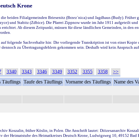
Deutsch Krone
ie beiden Filialgemeinden Briesenitz (Brzez`nica) und Jagdhaus (Budy). Früher g
yce) und Stabitz (Zdbice). Die Pfarrei Zippnow wurde im Jahr 1911 aufgeteilt und e
en errichtet. Ab diesem Zeitpunkt, müssen für diese ländlichen Gemeinden, in den
worden.
 auf folgende Sachverhalte hin: Die vorliegende Transkription ist von einer Kopie 
aber dennoch zu Übertragungsfehlern gekommen sein. Deshalb wird kein Anspruch auf 
7
3340
3343
3346
3349
3352
3355
3358
>>
 Täuflings
Taufe des Täuflings
Vorname des Täuflings
Name des Va
iv Koszalin, früher Köslin, in Polen. Die Anschrift lautet: Diözesanarchiv Koszal
v der Heimatstube des Heimatkreises Deutsch Krone, Ludwigsweg 10, 49152 Bad Ess