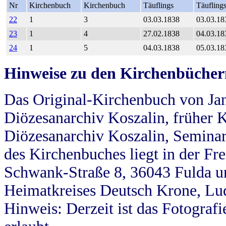
Nr
Kirchenbuch
Kirchenbuch
Täuflings
Täufling
22
1
3
03.03.1838
03.03.18
23
1
4
27.02.1838
04.03.18
24
1
5
04.03.1838
05.03.18
Hinweise zu den Kirchenbücher
Das Original-Kirchenbuch von Jan
Diözesanarchiv Koszalin, früher Kö
Diözesanarchiv Koszalin, Seminar
des Kirchenbuches liegt in der Fr
Schwank-Straße 8, 36043 Fulda u
Heimatkreises Deutsch Krone, Lu
Hinweis: Derzeit ist das Fotograf