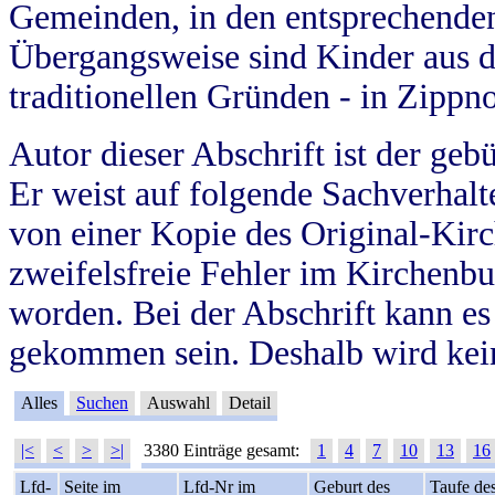
Gemeinden, in den entsprechende
Übergangsweise sind Kinder aus 
traditionellen Gründen - in Zippn
Autor dieser Abschrift ist der geb
Er weist auf folgende Sachverhalte
von einer Kopie des Original-Kirc
zweifelsfreie Fehler im Kirchenbuc
worden. Bei der Abschrift kann e
gekommen sein. Deshalb wird kein
Alles
Suchen
Auswahl
Detail
|<
<
>
>|
3380 Einträge gesamt:
1
4
7
10
13
16
Lfd-
Seite im
Lfd-Nr im
Geburt des
Taufe de