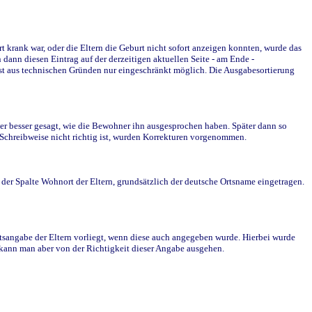
krank war, oder die Eltern die Geburt nicht sofort anzeigen konnten, wurde das
ann diesen Eintrag auf der derzeitigen aktuellen Seite - am Ende -
st aus technischen Gründen nur eingeschränkt möglich. Die Ausgabesortierung
r besser gesagt, wie die Bewohner ihn ausgesprochen haben. Später dann so
e Schreibweise nicht richtig ist, wurden Korrekturen vorgenommen.
r Spalte Wohnort der Eltern, grundsätzlich der deutsche Ortsname eingetragen.
rtsangabe der Eltern vorliegt, wenn diese auch angegeben wurde. Hierbei wurde
d kann man aber von der Richtigkeit dieser Angabe ausgehen.