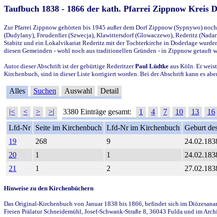
Taufbuch 1838 - 1866 der kath. Pfarrei Zippnow Kreis 
Zur Pfarrei Zippnow gehörten bis 1945 außer dem Dorf Zippnow (Sypnywo) noch d
(Dudylany), Freudenfier (Szwecja), Klawittersdorf (Glowaczewo), Rederitz (Nadarz
Stabitz und ein Lokalvikariat Rederitz mit der Tochterkirche in Doderlage wurd
diesen Gemeinden - wohl noch aus traditionellen Gründen - in Zippnow getauft 
Autor dieser Abschrift ist der gebürtige Rederitzer
Paul Lüdtke
aus Köln. Er weist
Kirchenbuch, sind in dieser Liste korrigiert worden. Bei der Abschrift kann es 
Alles
Suchen
Auswahl
Detail
|<
<
>
>|
3380 Einträge gesamt:
1
4
7
10
13
16
Lfd-Nr
Seite im Kirchenbuch
Lfd-Nr im Kirchenbuch
Geburt des
19
268
9
24.02.183
20
1
1
24.02.183
21
1
2
27.02.183
Hinweise zu den Kirchenbüchern
Das Original-Kirchenbuch von Januar 1838 bis 1866, befindet sich im Diözesanarch
Freien Prälatur Schneidemühl, Josef-Schwank-Straße 8, 36043 Fulda und im Archi