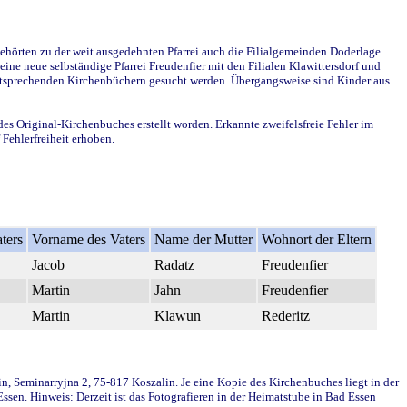
ehörten zu der weit ausgedehnten Pfarrei auch die Filialgemeinden Doderlage
ine neue selbständige Pfarrei Freudenfier mit den Filialen Klawittersdorf und
 entsprechenden Kirchenbüchern gesucht werden. Übergangsweise sind Kinder aus
des Original-Kirchenbuches erstellt worden. Erkannte zweifelsfreie Fehler im
Fehlerfreiheit erhoben.
ters
Vorname des Vaters
Name der Mutter
Wohnort der Eltern
Jacob
Radatz
Freudenfier
Martin
Jahn
Freudenfier
Martin
Klawun
Rederitz
in, Seminarryjna 2, 75-817 Koszalin. Je eine Kopie des Kirchenbuches liegt in der
en. Hinweis: Derzeit ist das Fotografieren in der Heimatstube in Bad Essen