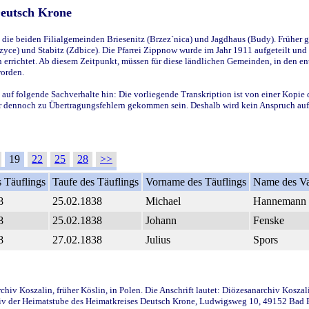
Deutsch Krone
ie beiden Filialgemeinden Briesenitz (Brzez`nica) und Jagdhaus (Budy). Früher g
yce) und Stabitz (Zdbice). Die Pfarrei Zippnow wurde im Jahr 1911 aufgeteilt und e
en errichtet. Ab diesem Zeitpunkt, müssen für diese ländlichen Gemeinden, in den
worden.
 auf folgende Sachverhalte hin: Die vorliegende Transkription ist von einer Kopie 
aber dennoch zu Übertragungsfehlern gekommen sein. Deshalb wird kein Anspruch auf 
19
22
25
28
>>
 Täuflings
Taufe des Täuflings
Vorname des Täuflings
Name des Va
8
25.02.1838
Michael
Hannemann
8
25.02.1838
Johann
Fenske
8
27.02.1838
Julius
Spors
iv Koszalin, früher Köslin, in Polen. Die Anschrift lautet: Diözesanarchiv Koszal
v der Heimatstube des Heimatkreises Deutsch Krone, Ludwigsweg 10, 49152 Bad Ess