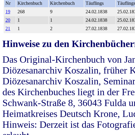
Nr
Kirchenbuch
Kirchenbuch
Täuflings
Täufling
19
268
9
24.02.1838
25.02.18
20
1
1
24.02.1838
25.02.18
21
1
2
27.02.1838
27.02.18
Hinweise zu den Kirchenbücher
Das Original-Kirchenbuch von Jan
Diözesanarchiv Koszalin, früher Kö
Diözesanarchiv Koszalin, Seminar
des Kirchenbuches liegt in der Fr
Schwank-Straße 8, 36043 Fulda u
Heimatkreises Deutsch Krone, Lu
Hinweis: Derzeit ist das Fotograf