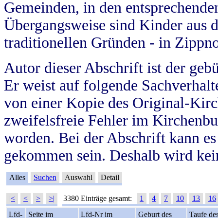
Gemeinden, in den entsprechende
Übergangsweise sind Kinder aus 
traditionellen Gründen - in Zippn
Autor dieser Abschrift ist der geb
Er weist auf folgende Sachverhalte
von einer Kopie des Original-Kirc
zweifelsfreie Fehler im Kirchenbuc
worden. Bei der Abschrift kann e
gekommen sein. Deshalb wird kein
Alles
Suchen
Auswahl
Detail
|<
<
>
>|
3380 Einträge gesamt:
1
4
7
10
13
16
Lfd-
Seite im
Lfd-Nr im
Geburt des
Taufe de