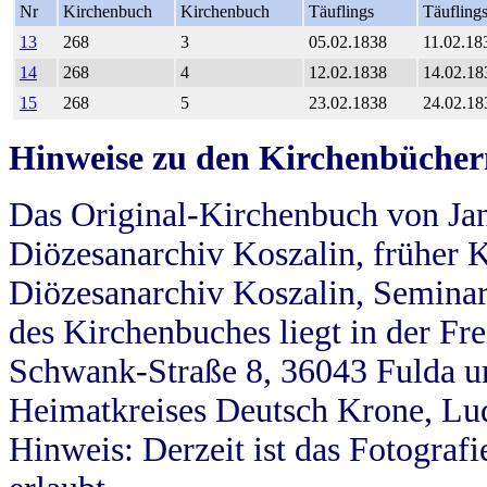
Nr
Kirchenbuch
Kirchenbuch
Täuflings
Täufling
13
268
3
05.02.1838
11.02.18
14
268
4
12.02.1838
14.02.18
15
268
5
23.02.1838
24.02.18
Hinweise zu den Kirchenbücher
Das Original-Kirchenbuch von Jan
Diözesanarchiv Koszalin, früher Kö
Diözesanarchiv Koszalin, Seminar
des Kirchenbuches liegt in der Fr
Schwank-Straße 8, 36043 Fulda u
Heimatkreises Deutsch Krone, Lu
Hinweis: Derzeit ist das Fotograf