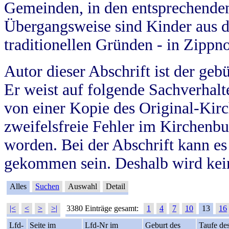
Gemeinden, in den entsprechende
Übergangsweise sind Kinder aus 
traditionellen Gründen - in Zippn
Autor dieser Abschrift ist der geb
Er weist auf folgende Sachverhalte
von einer Kopie des Original-Kirc
zweifelsfreie Fehler im Kirchenbuc
worden. Bei der Abschrift kann e
gekommen sein. Deshalb wird kein
Alles
Suchen
Auswahl
Detail
|<
<
>
>|
3380 Einträge gesamt:
1
4
7
10
13
16
Lfd-
Seite im
Lfd-Nr im
Geburt des
Taufe de